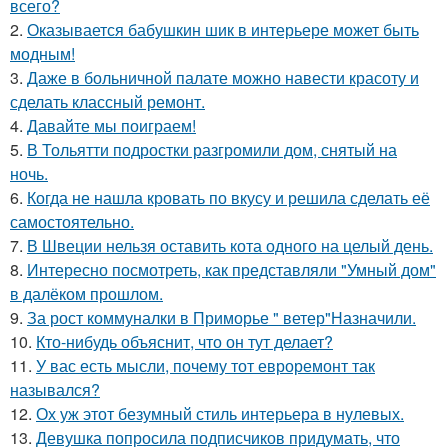
всего?
2.
Оказывается бабушкин шик в интерьере может быть
модным!
3.
Даже в больничной палате можно навести красоту и
сделать классный ремонт.
4.
Давайте мы поиграем!
5.
В Тольятти подростки разгромили дом, снятый на
ночь.
6.
Когда не нашла кровать по вкусу и решила сделать её
самостоятельно.
7.
В Швеции нельзя оставить кота одного на целый день.
8.
Интересно посмотреть, как представляли "Умный дом"
в далёком прошлом.
9.
За рост коммуналки в Приморье " ветер"Назначили.
10.
Кто-нибудь объяснит, что он тут делает?
11.
У вас есть мысли, почему тот евроремонт так
назывался?
12.
Ох уж этот безумный стиль интерьера в нулевых.
13.
Девушка попросила подписчиков придумать, что