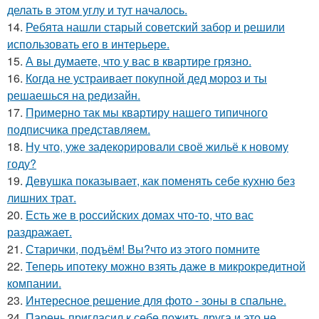
делать в этом углу и тут началось.
14.
Ребята нашли старый советский забор и решили
использовать его в интерьере.
15.
А вы думаете, что у вас в квартире грязно.
16.
Когда не устраивает покупной дед мороз и ты
решаешься на редизайн.
17.
Примерно так мы квартиру нашего типичного
подписчика представляем.
18.
Ну что, уже задекорировали своё жильё к новому
году?
19.
Девушка показывает, как поменять себе кухню без
лишних трат.
20.
Есть же в российских домах что-то, что вас
раздражает.
21.
Старички, подъём! Вы?что из этого помните
22.
Теперь ипотеку можно взять даже в микрокредитной
компании.
23.
Интересное решение для фото - зоны в спальне.
24.
Парень пригласил к себе пожить друга и это не