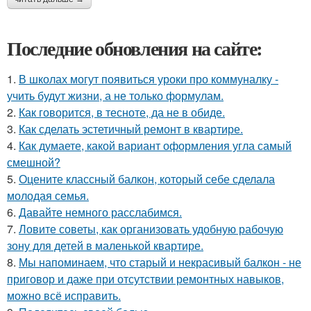
Последние обновления на сайте:
1.
В школах могут появиться уроки про коммуналку -
учить будут жизни, а не только формулам.
2.
Как говорится, в тесноте, да не в обиде.
3.
Как сделать эстетичный ремонт в квартире.
4.
Как думаете, какой вариант оформления угла самый
смешной?
5.
Оцените классный балкон, который себе сделала
молодая семья.
6.
Давайте немного расслабимся.
7.
Ловите советы, как организовать удобную рабочую
зону для детей в маленькой квартире.
8.
Мы напоминаем, что старый и некрасивый балкон - не
приговор и даже при отсутствии ремонтных навыков,
можно всё исправить.