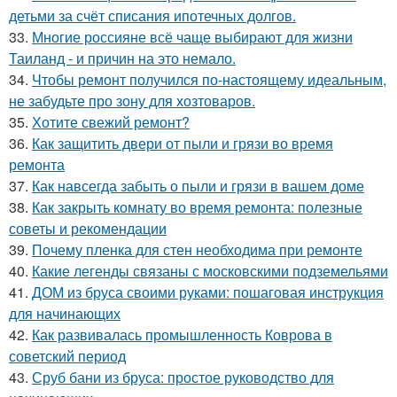
детьми за счёт списания ипотечных долгов.
33.
Многие россияне всё чаще выбирают для жизни
Таиланд - и причин на это немало.
34.
Чтобы ремонт получился по-настоящему идеальным,
не забудьте про зону для хозтоваров.
35.
Хотите свежий ремонт?
36.
Как защитить двери от пыли и грязи во время
ремонта
37.
Как навсегда забыть о пыли и грязи в вашем доме
38.
Как закрыть комнату во время ремонта: полезные
советы и рекомендации
39.
Почему пленка для стен необходима при ремонте
40.
Какие легенды связаны с московскими подземельями
41.
ДОМ из бруса своими руками: пошаговая инструкция
для начинающих
42.
Как развивалась промышленность Коврова в
советский период
43.
Сруб бани из бруса: простое руководство для