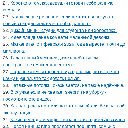
21.
Коротко о том, как девушки готовят себе ванную
комнату.
22.
Радикальное решение, если не хочется покупать
новый холодильник вместо ободранного.
23.
Дизайн мини - студии для студента или холостяка.
24.
Идея для дизайна комнаты маленькой девочки.
25.
Маткапитал с 1 февраля 2026 года вырастет почти до
миллиона.
26.
Талантливый человек даже в небольшом
пространстве сможет навести уют.
27.
Парень хотел выбросить мусор ночью, но встретил
бабку и узнал, что так делать нельзя.
28.
Натяжные потолки, оказывается, не такие надёжные.
29.
В случае если не хватает энергии на уборку -
посмотрите это видео.
30.
Как настроить вентиляцию котельной для безопасной
эксплуатации
31.
Какие легенды и мифы связаны с историей Арзамаса
32.
Новая инициатива предлагает поощрять семьи с