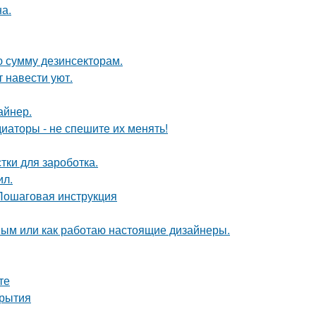
а.
ю сумму дезинсекторам.
 навести уют.
айнер.
диаторы - не спешите их менять!
тки для зароботка.
ил.
 Пошаговая инструкция
ным или как работаю настоящие дизайнеры.
те
крытия