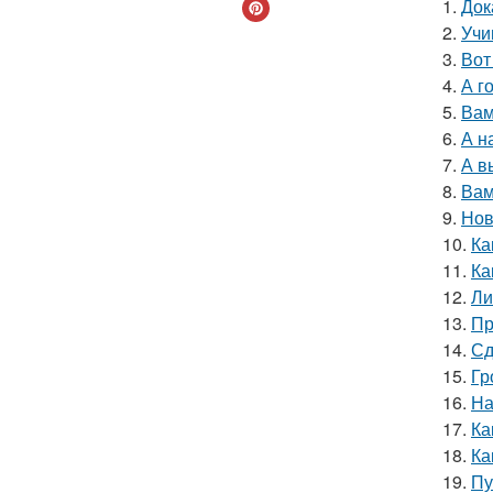
1.
Док
2.
Учи
3.
Вот
4.
А г
5.
Вам
6.
А н
7.
А в
8.
Вам
9.
Нов
10.
Ка
11.
Ка
12.
Ли
13.
Пр
14.
Сд
15.
Гр
16.
На
17.
Ка
18.
Ка
19.
Пу