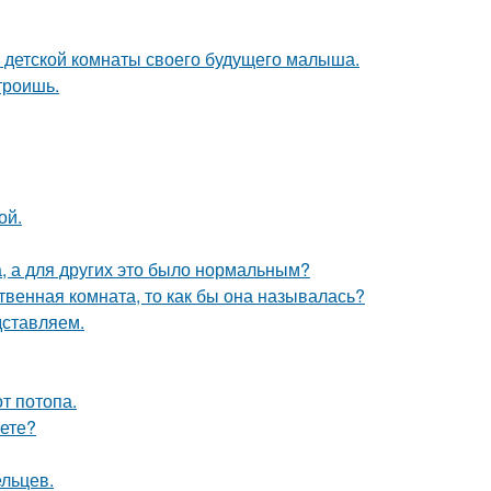
е детской комнаты своего будущего малыша.
троишь.
ой.
а, а для других это было нормальным?
твенная комната, то как бы она называлась?
дставляем.
т потопа.
аете?
ельцев.