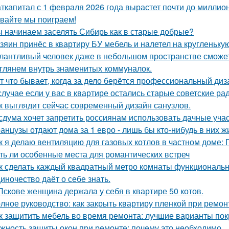
ткапитал с 1 февраля 2026 года вырастет почти до миллион
вайте мы поиграем!
 начинаем заселять Сибирь как в старые добрые?
зяин принёс в квартиру БУ мебель и налетел на кругленьку
лантливый человек даже в небольшом пространстве сможет
глянем внутрь знаменитых коммуналок.
т что бывает, когда за дело берётся профессиональный диз
случае если у вас в квартире остались старые советские ра
к выглядит сейчас современный дизайн санузлов.
сдума хочет запретить россиянам использовать дачные учас
анцузы отдают дома за 1 евро - лишь бы кто-нибудь в них ж
к я делаю вентиляцию для газовых котлов в частном доме:
ть ли особенные места для романтических встреч
к сделать каждый квадратный метро комнаты функциональ
иночество даёт о себе знать.
Пскове женщина держала у себя в квартире 50 котов.
лное руководство: как закрыть квартиру пленкой при ремон
к защитить мебель во время ремонта: лучшие варианты по
жность защиты окон при ремонте: почему это необходимо