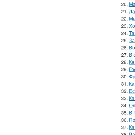
20.
Ма
21.
Да
22.
Мы
23.
Хо
24.
Та
25.
За
26.
Во
27.
В 
28.
Ка
29.
Го
30.
Фр
31.
Ка
32.
Ес
33.
Ка
34.
Од
35.
В 
36.
По
37.
Ка
38.
Ва