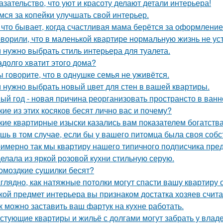
азательство, что уют и красоту делают детали интерьера!
мся за копейки улучшать свой интерьер.
 что бывает, когда счастливая мама берётся за оформлени
оворили, что в маленькой квартире нормальную жизнь не ус
 нужно выбрать стиль интерьера для туалета.
адолго хватит этого дома?
ы говорите, что в однушке семья не уживётся.
 нужно выбрать новый цвет для стен в вашей квартиры.
ый год - новая причина реорганизовать пространсто в ванн
кие из этих косяков бесят лично вас и почему?
кие квартирные изыски казались вам показателем богатств
шь в том случае, если бы у вашего питомца была своя собс
имерно так мы квартиру нашего типичного подписчика пре
елала из яркой розовой кухни стильную серую.
омоздкие сушилки бесят?
глядно, как натяжные потолки могут спасти вашу квартиру о
кой предмет интерьера вы признаком достатка хозяев счит
к можно заставить ваш фартук на кухне работать.
стующие квартиры и жильё с долгами могут забрать у влад