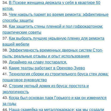
34.
В Пскове женщина держала у себя в квартире 50
котов.
35.
Чем накрыть паркет во время ремонта: эффективные
способы защиты
36.
Как защитить стены пленкой и пол гофрокартоном:
практические советы
37.
Как выбрать лучшую укрывную пленку для ремонта
вашей мебели
38.
Эффективность временных дверных систем Стоп-
пыль: реальные отзывы и опыт использования
39.
Дизайнер на славу постарался.
40.
Какие театры работают в Орехово-Зуево
41.
Технология сборки из строительного бруса стен дома:
пошаговое руководство
42.
Строим уютный домик из бруса: простота и
экологичность
43.
Когда был основан парк Горького и как он изменился
за годы
44.
Наша скамейка на металлокаркасе: как мы создали