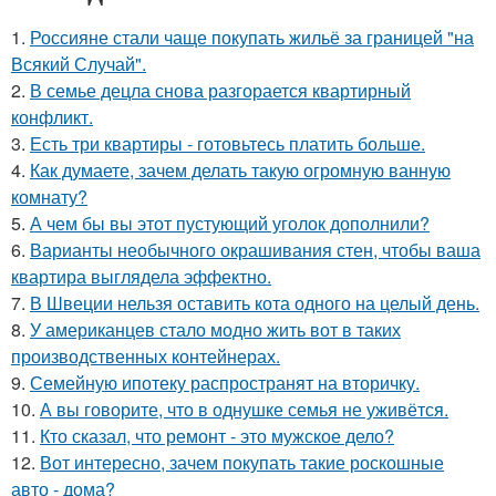
1.
Россияне стали чаще покупать жильё за границей "на
Всякий Случай".
2.
В семье децла снова разгорается квартирный
конфликт.
3.
Есть три квартиры - готовьтесь платить больше.
4.
Как думаете, зачем делать такую огромную ванную
комнату?
5.
А чем бы вы этот пустующий уголок дополнили?
6.
Варианты необычного окрашивания стен, чтобы ваша
квартира выглядела эффектно.
7.
В Швеции нельзя оставить кота одного на целый день.
8.
У американцев стало модно жить вот в таких
производственных контейнерах.
9.
Семейную ипотеку распространят на вторичку.
10.
А вы говорите, что в однушке семья не уживётся.
11.
Кто сказал, что ремонт - это мужское дело?
12.
Вот интересно, зачем покупать такие роскошные
авто - дома?