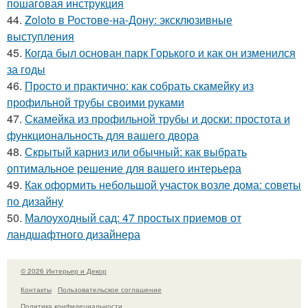
пошаговая инструкция
44.
Zoloto в Ростове-на-Дону: эксклюзивные
выступления
45.
Когда был основан парк Горького и как он изменился
за годы
46.
Просто и практично: как собрать скамейку из
профильной трубы своими руками
47.
Скамейка из профильной трубы и доски: простота и
функциональность для вашего двора
48.
Скрытый карниз или обычный: как выбрать
оптимальное решение для вашего интерьера
49.
Как оформить небольшой участок возле дома: советы
по дизайну
50.
Малоуходный сад: 47 простых приемов от
ландшафтного дизайнера
© 2026 Интерьер и Декор
Контакты
Пользовательское соглашение
Политика конфидециальности