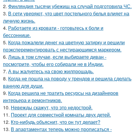
2.
Финляндия тысячи убежищ на случай подготовила ЧС.
3.
В сети уверяют, что цвет постельного белья влияет на
личную жизнь.
4.
Работаете из кровати - готовьтесь к боли и
бессоннице.
5.
Когда пожалели денег на цветную затирку и решили
поэксперементировать с нестирающимся маркером.
6.
Лишь в том случае, если выбираете диван -
посмотрите, чтобы его собирали не в Индии.
7.
А вы жалуетесь на свою жилпрощадь.
8.
Когда не пошла на поводу у трендов и решила сделать
ванную для души.
9.
Когда решила не тратить ресурсы на дизайнеров
интерьера и ремонтников.
10.
Невежды скажут, что это недострой.
11.
Проект для совместной комнаты двух детей.
12.
Кто-нибудь объяснит, что он тут делает?
13.
В апартаментах теперь можно прописаться -