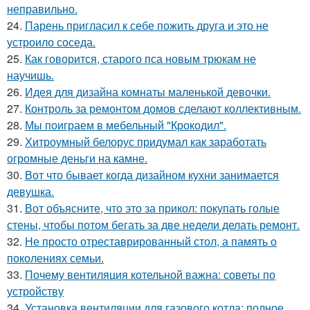
неправильно.
24.
Парень пригласил к себе пожить друга и это не
устроило соседа.
25.
Как говорится, старого пса новым трюкам не
научишь.
26.
Идея для дизайна комнаты маленькой девочки.
27.
Контроль за ремонтом домов сделают коллективным.
28.
Мы поиграем в мебельный "Крокодил".
29.
Хитроумный белорус придумал как заработать
огромные деньги на камне.
30.
Вот что бывает когда дизайном кухни занимается
девушка.
31.
Вот объясните, что это за прикол: покупать голые
стены, чтобы потом бегать за две недели делать ремонт.
32.
Не просто отреставрированный стол, а память о
поколениях семьи.
33.
Почему вентиляция котельной важна: советы по
устройству
34.
Установка вентиляции для газового котла: полное