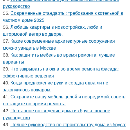
руководство
35.
Современные стандарты: требования к котельной в
частном доме 2025
36.
Любишь квартиры в новостройках, люби и
штормовой ветер во дворе.
37.
Какие современные архитектурные сооружения
можно увидеть в Москве
38.
Как защитить мебель во время ремонта: лучшие
варианты
39.
Что закрывать на окна во время ремонта фасада:
эффективные решения
40.
Когда предложение руки и сердца едва ли не
закончилось пожаром.
41.
Сохраните вашу мебель целой и невредимой: советы
по защите во время ремонта
42.
Поэтапное возведение дома из бруса: полное
руководство
43.
Полное руководство по строительству дома из бруса: