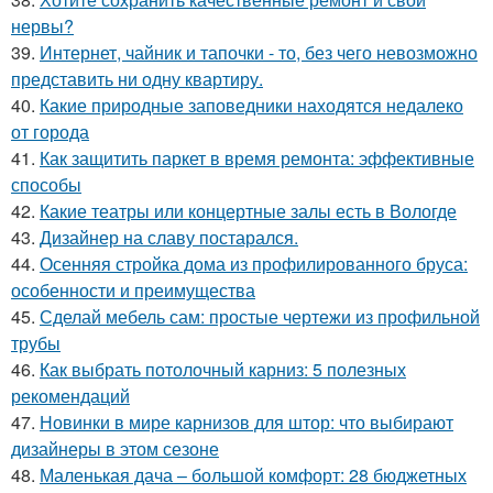
нервы?
39.
Интернет, чайник и тапочки - то, без чего невозможно
представить ни одну квартиру.
40.
Какие природные заповедники находятся недалеко
от города
41.
Как защитить паркет в время ремонта: эффективные
способы
42.
Какие театры или концертные залы есть в Вологде
43.
Дизайнер на славу постарался.
44.
Осенняя стройка дома из профилированного бруса:
особенности и преимущества
45.
Сделай мебель сам: простые чертежи из профильной
трубы
46.
Как выбрать потолочный карниз: 5 полезных
рекомендаций
47.
Новинки в мире карнизов для штор: что выбирают
дизайнеры в этом сезоне
48.
Маленькая дача – большой комфорт: 28 бюджетных