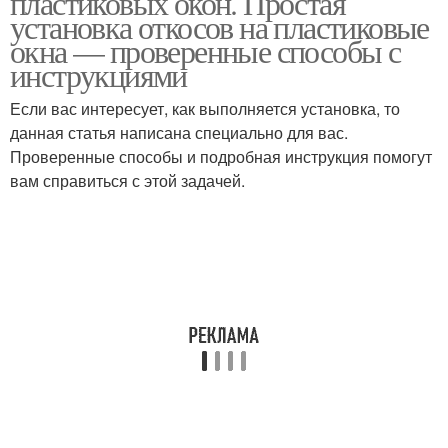
пластиковых окон. Простая
установка откосов на пластиковые
окна — проверенные способы с
инструкциями
Откосы из сэндвич-
Металлические откосы
панелей
Если вас интересует, как выполняется установка, то
данная статья написана специально для вас.
Проверенные способы и подробная инструкция помогут
вам справиться с этой задачей.
Наружные откосы
Откосы из металла
Откосы с наличником
Оконные откосы
Откосы для
пластикового окна