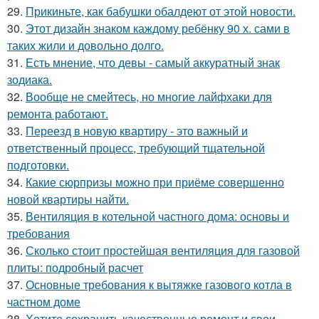
29.
Прикиньте, как бабушки обалдеют от этой новости.
30.
Этот дизайн знаком каждому ребёнку 90 х. сами в
таких жили и довольно долго.
31.
Есть мнение, что девы - самый аккуратный знак
зодиака.
32.
Вообще не смейтесь, но многие лайфхаки для
ремонта работают.
33.
Переезд в новую квартиру - это важный и
ответственный процесс, требующий тщательной
подготовки.
34.
Какие сюрпризы можно при приёме совершенно
новой квартиры найти.
35.
Вентиляция в котельной частного дома: основы и
требования
36.
Сколько стоит простейшая вентиляция для газовой
плиты: подробный расчет
37.
Основные требования к вытяжке газового котла в
частном доме
38.
Хотите сохранить качественные ремонт и свои