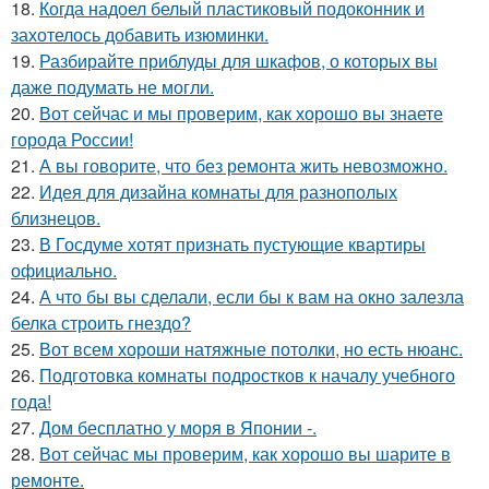
18.
Когда надоел белый пластиковый подоконник и
захотелось добавить изюминки.
19.
Разбирайте приблуды для шкафов, о которых вы
даже подумать не могли.
20.
Вот сейчас и мы проверим, как хорошо вы знаете
города России!
21.
А вы говорите, что без ремонта жить невозможно.
22.
Идея для дизайна комнаты для разнополых
близнецов.
23.
В Госдуме хотят признать пустующие квартиры
официально.
24.
А что бы вы сделали, если бы к вам на окно залезла
белка строить гнездо?
25.
Вот всем хороши натяжные потолки, но есть нюанс.
26.
Подготовка комнаты подростков к началу учебного
года!
27.
Дом бесплатно у моря в Японии -.
28.
Вот сейчас мы проверим, как хорошо вы шарите в
ремонте.