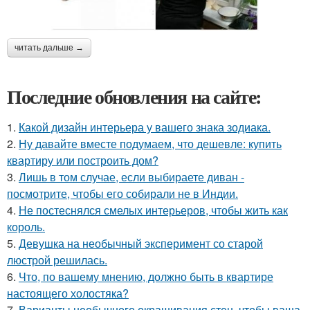
читать дальше →
Последние обновления на сайте:
1.
Какой дизайн интерьера у вашего знака зодиака.
2.
Ну давайте вместе подумаем, что дешевле: купить
квартиру или построить дом?
3.
Лишь в том случае, если выбираете диван -
посмотрите, чтобы его собирали не в Индии.
4.
Не постеснялся смелых интерьеров, чтобы жить как
король.
5.
Девушка на необычный эксперимент со старой
люстрой решилась.
6.
Что, по вашему мнению, должно быть в квартире
настоящего холостяка?
7.
Варианты необычного окрашивания стен, чтобы ваша