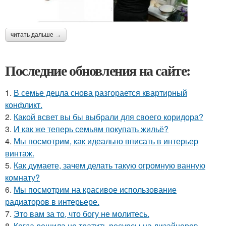
читать дальше →
Последние обновления на сайте:
1.
В семье децла снова разгорается квартирный
конфликт.
2.
Какой всвет вы бы выбрали для своего коридора?
3.
И как же теперь семьям покупать жильё?
4.
Мы посмотрим, как идеально вписать в интерьер
винтаж.
5.
Как думаете, зачем делать такую огромную ванную
комнату?
6.
Мы посмотрим на красивое использование
радиаторов в интерьере.
7.
Это вам за то, что богу не молитесь.
8.
Когда решила не тратить ресурсы на дизайнеров