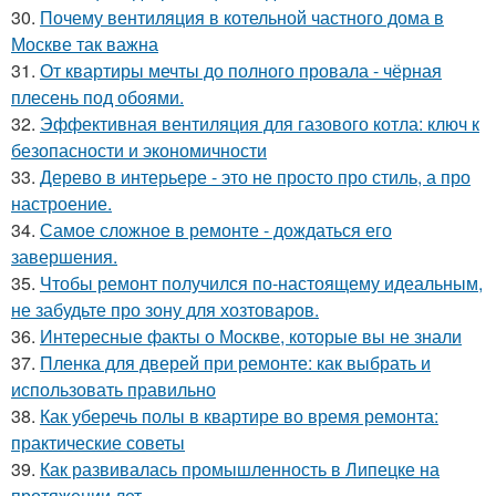
30.
Почему вентиляция в котельной частного дома в
Москве так важна
31.
От квартиры мечты до полного провала - чёрная
плесень под обоями.
32.
Эффективная вентиляция для газового котла: ключ к
безопасности и экономичности
33.
Дерево в интерьере - это не просто про стиль, а про
настроение.
34.
Самое сложное в ремонте - дождаться его
завершения.
35.
Чтобы ремонт получился по-настоящему идеальным,
не забудьте про зону для хозтоваров.
36.
Интересные факты о Москве, которые вы не знали
37.
Пленка для дверей при ремонте: как выбрать и
использовать правильно
38.
Как уберечь полы в квартире во время ремонта:
практические советы
39.
Как развивалась промышленность в Липецке на
протяжении лет