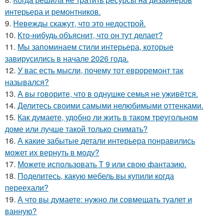
интерьера и ремонтников.
9.
Невежды скажут, что это недострой.
10.
Кто-нибудь объяснит, что он тут делает?
11.
Мы запоминаем стили интерьера, которые
завирусились в начале 2026 года.
12.
У вас есть мысли, почему тот евроремонт так
назывался?
13.
А вы говорите, что в однушке семья не уживётся.
14.
Делитесь своими самыми нелюбимыми оттенками.
15.
Как думаете, удобно ли жить в таком треугольном
доме или лучше такой только снимать?
16.
А какие забытые детали интерьера понравились
может их вернуть в моду?
17.
Можете использовать Т 9 или свою фантазию.
18.
Поделитесь, какую мебель вы купили когда
переехали?
19.
А что вы думаете: нужно ли совмещать туалет и
ванную?