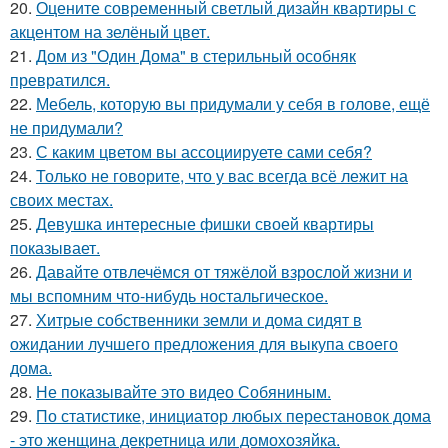
20.
Оцените современный светлый дизайн квартиры с
акцентом на зелёный цвет.
21.
Дом из "Один Дома" в стерильный особняк
превратился.
22.
Мебель, которую вы придумали у себя в голове, ещё
не придумали?
23.
С каким цветом вы ассоциируете сами себя?
24.
Только не говорите, что у вас всегда всё лежит на
своих местах.
25.
Девушка интересные фишки своей квартиры
показывает.
26.
Давайте отвлечёмся от тяжёлой взрослой жизни и
мы вспомним что-нибудь ностальгическое.
27.
Хитрые собственники земли и дома сидят в
ожидании лучшего предложения для выкупа своего
дома.
28.
Не показывайте это видео Собяниным.
29.
По статистике, инициатор любых перестановок дома
- это женщина декретница или домохозяйка.