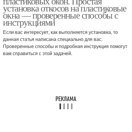
пластиковых окон. Простая
установка откосов на пластиковые
окна — проверенные способы с
инструкциями
Цены на пластиковые
Откосы из сэндвич-
откосы
панелей
Если вас интересует, как выполняется установка, то
данная статья написана специально для вас.
Проверенные способы и подробная инструкция помогут
вам справиться с этой задачей.
Наружные откосы
Откосы из металла
Откосы с наличником
Оконные откосы
Откосы для
пластикового окна