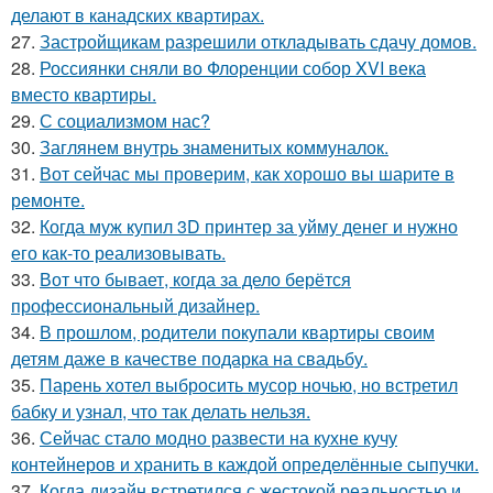
делают в канадских квартирах.
27.
Застройщикам разрешили откладывать сдачу домов.
28.
Россиянки сняли во Флоренции собор XVI века
вместо квартиры.
29.
С социализмом нас?
30.
Заглянем внутрь знаменитых коммуналок.
31.
Вот сейчас мы проверим, как хорошо вы шарите в
ремонте.
32.
Когда муж купил 3D принтер за уйму денег и нужно
его как-то реализовывать.
33.
Вот что бывает, когда за дело берётся
профессиональный дизайнер.
34.
В прошлом, родители покупали квартиры своим
детям даже в качестве подарка на свадьбу.
35.
Парень хотел выбросить мусор ночью, но встретил
бабку и узнал, что так делать нельзя.
36.
Сейчас стало модно развести на кухне кучу
контейнеров и хранить в каждой определённые сыпучки.
37.
Когда дизайн встретился с жестокой реальностью и