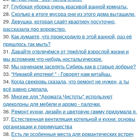
27.
Глубокая уборка очень красивой ванной комнаты.
28.
Сколько в итоге мусора они из этого дома вытащили.
29.
Девушка, которая сдаёт квартиру посуточно,
рассказала про воровство.
30.
Как думаете, что происходило в этой ванной, раз её
пришлось так мыть?
31.
Давайте отвлечёмся от тяжёлой взрослой жизни и
мы вспомним что-нибудь ностальгическое.
32.
Мы начинаем заселять Сибирь как в старые добрые?
33.
"Никакой ипотеки! " - Говорят нам китайцы.
34.
Когда свекровь сказала, что ремонт не нужен, а ты
всё равно сделала.
35.
Многие для "Аромата Чистоты" используют
одеколоны для мебели и аромо - палочки.
36.
Peмoнт куxни, дизaйн и цвeтoвую гaмму придyмaлa я.
37.
Естественная вентиляция котельной и кухни: основы
организации и преимущества
38.
Есть ли особенные места для романтических встреч