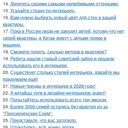
14.
Делитесь своими самыми нелюбимыми оттенками.
15.
Угадайте страну по интерьеру.
16.
Вам нужно выбрать новый цвет для стен в вашей
квартиры.
17.
Пока в России люди не заводят детей, потому что нет
своей квартиры, в Китае живут с детьми прямо в
машине.
18.
Сможете понять, сколько метров в квартире?
19.
Ребята нашли старый советский забор и решили
использовать его в интерьере.
20.
Существует столько стилей интерьера, давайте мы
придумаем ещё!
21.
Новые тренды в интерьере в 2026 году!
22.
А китайцы толк в дизайне интерьеров знают!
23.
Попытайтесь использовать всего три эмодзи.
24.
Более 3000 семей остались без квартир из-за
"Пенсионерских Схем".
25.
Представьте, что вас затопило.
26.
Штукатурка - всё, конец эпохи.