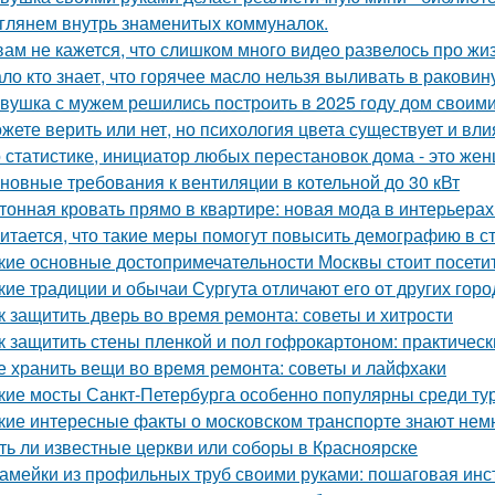
глянем внутрь знаменитых коммуналок.
вам не кажется, что слишком много видео развелось про жиз
ло кто знает, что горячее масло нельзя выливать в раковин
вушка с мужем решились построить в 2025 году дом своими
жете верить или нет, но психология цвета существует и вли
 статистике, инициатор любых перестановок дома - это же
новные требования к вентиляции в котельной до 30 кВт
тонная кровать прямо в квартире: новая мода в интерьерах
итается, что такие меры помогут повысить демографию в с
кие основные достопримечательности Москвы стоит посети
кие традиции и обычаи Сургута отличают его от других гор
к защитить дверь во время ремонта: советы и хитрости
к защитить стены пленкой и пол гофрокартоном: практичес
е хранить вещи во время ремонта: советы и лайфхаки
кие мосты Санкт-Петербурга особенно популярны среди ту
кие интересные факты о московском транспорте знают нем
ть ли известные церкви или соборы в Красноярске
амейки из профильных труб своими руками: пошаговая инс