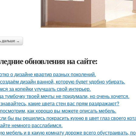
ь дальше →
ледние обновления на сайте:
отко о дизайне квартир разных поколений.
создаём дизайн ванной, которую будет удобно убирать.
мся за копейки улучшать свой интерьер.
да тумбочку твоей мечты не придумали, но очень хочется.
знавайтесь, какие цвета стен вас прям раздражают?
посмотрим, как хорошо вы можете описать мебель.
сли бы вы решились покрасить кухню в цвет глаз своего кот
айте немного расслабимся.
ую мебель и в какую комнату дороже всего обустраивать, 