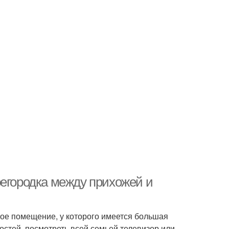
регородка между прихожей и
ное помещение, у которого имеется большая
гостей, посмотреть всей семьей телевизор или