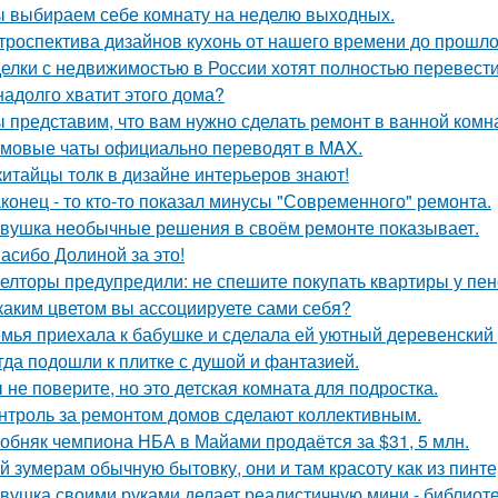
 выбираем себе комнату на неделю выходных.
троспектива дизайнов кухонь от нашего времени до прошло
елки с недвижимостью в России хотят полностью перевести
надолго хватит этого дома?
 представим, что вам нужно сделать ремонт в ванной комн
мовые чаты официально переводят в MAX.
китайцы толк в дизайне интерьеров знают!
конец - то кто-то показал минусы "Современного" ремонта.
вушка необычные решения в своём ремонте показывает.
асибо Долиной за это!
елторы предупредили: не спешите покупать квартиры у пе
каким цветом вы ассоциируете сами себя?
мья приехала к бабушке и сделала ей уютный деревенский
гда подошли к плитке с душой и фантазией.
 не поверите, но это детская комната для подростка.
нтроль за ремонтом домов сделают коллективным.
обняк чемпиона НБА в Майами продаётся за $31, 5 млн.
й зумерам обычную бытовку, они и там красоту как из пинте
вушка своими руками делает реалистичную мини - библиоте