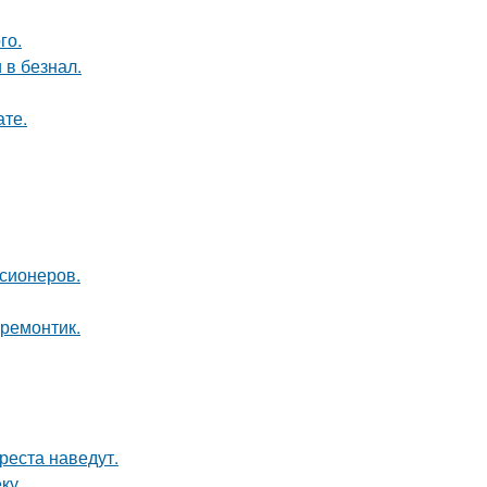
го.
 в безнал.
ате.
нсионеров.
 ремонтик.
реста наведут.
ку.