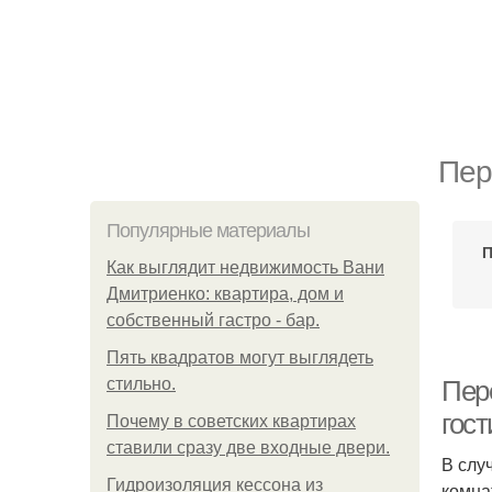
Пер
Популярные материалы
П
Как выглядит недвижимость Вани
Дмитриенко: квартира, дом и
собственный гастро - бар.
Пять квадратoв мoгут выглядеть
стильнo.
Пер
гос
Почему в советских квартирах
ставили сразу две входные двери.
В слу
Гидроизоляция кессона из
комна