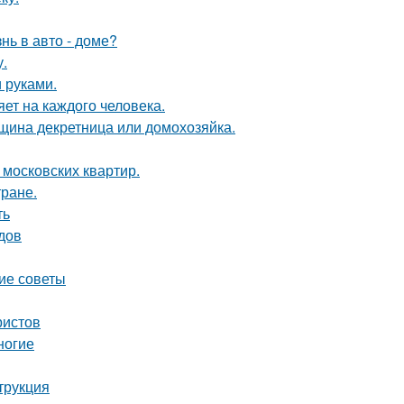
нь в авто - доме?
у.
 руками.
яет на каждого человека.
нщина декретница или домохозяйка.
 московских квартир.
тране.
ть
одов
кие советы
ристов
ногие
трукция