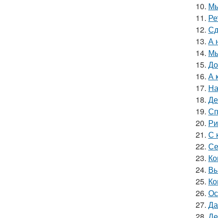
10.
Мы
11.
Ре
12.
Сд
13.
А 
14.
Мы
15.
До
16.
А 
17.
На
18.
Де
19.
Сп
20.
Ри
21.
С 
22.
Се
23.
Ко
24.
Вы
25.
Ко
26.
Ос
27.
Да
28.
Де