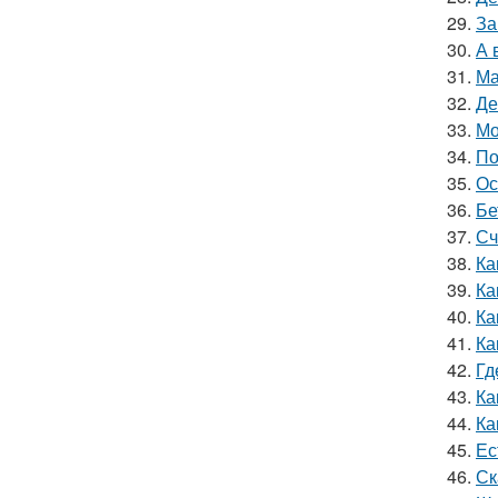
29.
За
30.
А 
31.
Ма
32.
Де
33.
Мо
34.
По
35.
Ос
36.
Бе
37.
Сч
38.
Ка
39.
Ка
40.
Ка
41.
Ка
42.
Гд
43.
Ка
44.
Ка
45.
Ес
46.
Ск