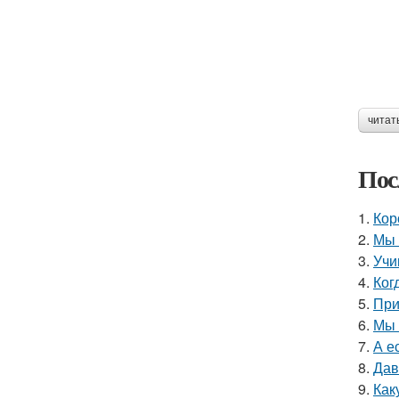
читат
Пос
1.
Кор
2.
Мы 
3.
Учи
4.
Ког
5.
При
6.
Мы 
7.
А е
8.
Дав
9.
Как