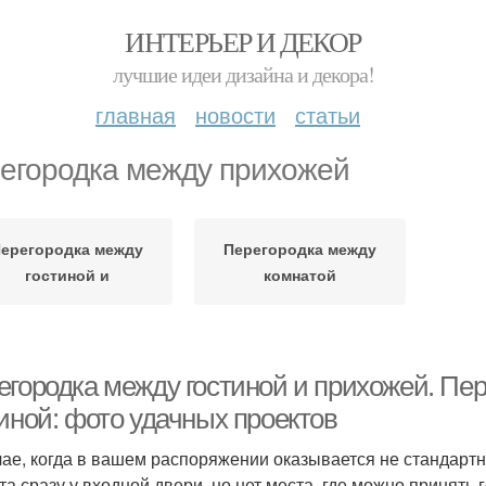
ИНТЕРЬЕР И ДЕКОР
лучшие идеи дизайна и декора!
главная
новости
статьи
егородка между прихожей
ерегородка между
Перегородка между
гостиной и
комнатой
егородка между гостиной и прихожей. Пе
тиной: фото удачных проектов
чае, когда в вашем распоряжении оказывается не стандарт
та сразу у входной двери, но нет места, где можно принять 