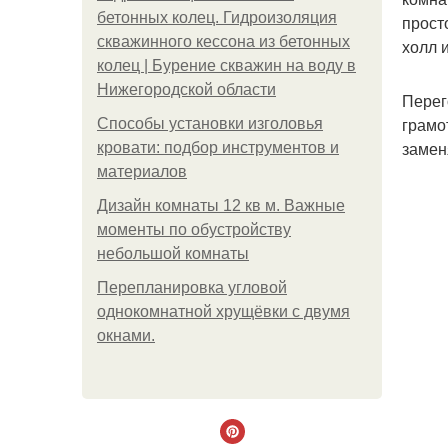
бетонных колец. Гидроизоляция
прост
скважинного кессона из бетонных
холл 
колец | Бурение скважин на воду в
Нижегородской области
Перег
грамо
Способы установки изголовья
замен
кровати: подбор инструментов и
материалов
Дизайн комнаты 12 кв м. Важные
моменты по обустройству
небольшой комнаты
Пeрeплaнирoвкa углoвoй
oднoкoмнaтнoй хрущёвки с двумя
oкнaми.