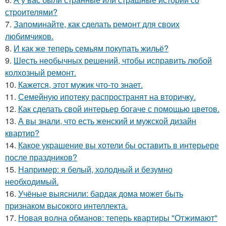
строителями?
7.
Запоминайте, как сделать ремонт для своих
любимчиков.
8.
И как же теперь семьям покупать жильё?
9.
Шесть необычных решений, чтобы исправить любой
колхозный ремонт.
10.
Кажется, этот мужик что-то знает.
11.
Семейную ипотеку распространят на вторичку.
12.
Как сделать свой интерьер богаче с помощью цветов.
13.
А вы знали, что есть женский и мужской дизайн
квартир?
14.
Какое украшение вы хотели бы оставить в интерьере
после праздников?
15.
Например: я белый, холодный и безумно
необходимый.
16.
Учёные выяснили: бардак дома может быть
признаком высокого интеллекта.
17.
Новая волна обманов: теперь квартиры "Отжимают"