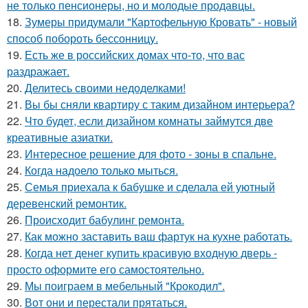
не только пенсионеры, но и молодые продавцы.
18.
Зумеры придумали "Картофельную Кровать" - новый
способ побороть бессонницу.
19.
Есть же в российских домах что-то, что вас
раздражает.
20.
Делитесь своими недоделками!
21.
Вы бы сняли квартиру с таким дизайном интерьера?
22.
Что будет, если дизайном комнаты займутся две
креативные азиатки.
23.
Интересное решение для фото - зоны в спальне.
24.
Когда надоело только мыться.
25.
Семья приехала к бабушке и сделала ей уютный
деревенский ремонтик.
26.
Происходит бабулинг ремонта.
27.
Как можно заставить ваш фартук на кухне работать.
28.
Когда нет денег купить красивую входную дверь -
просто оформите его самостоятельно.
29.
Мы поиграем в мебельный "Крокодил".
30.
Вот они и перестали прятаться.