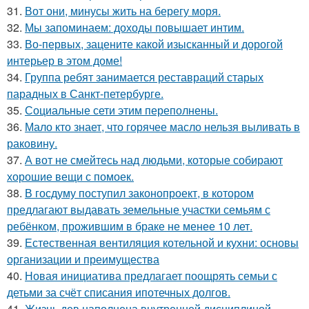
31.
Вот они, минусы жить на берегу моря.
32.
Мы запоминаем: доходы повышает интим.
33.
Во-первых, зацените какой изысканный и дорогой
интерьер в этом доме!
34.
Группа ребят занимается реставраций старых
парадных в Санкт-петербурге.
35.
Социальные сети этим переполнены.
36.
Мало кто знает, что горячее масло нельзя выливать в
раковину.
37.
А вот не смейтесь над людьми, которые собирают
хорошие вещи с помоек.
38.
В госдуму поступил законопроект, в котором
предлагают выдавать земельные участки семьям с
ребёнком, прожившим в браке не менее 10 лет.
39.
Естественная вентиляция котельной и кухни: основы
организации и преимущества
40.
Новая инициатива предлагает поощрять семьи с
детьми за счёт списания ипотечных долгов.
41.
Жизнь дев наполнена внутренней дисциплиной,