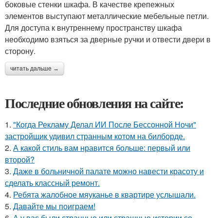
боковые стенки шкафа. В качестве крепежных
элементов выступают металлические мебельные петли.
Для доступа к внутреннему пространству шкафа
необходимо взяться за дверные ручки и отвести двери в
сторону.
читать дальше →
Последние обновления на сайте:
1.
"Когда Рекламу Делал ИИ После Бессонной Ночи"
застройщик удивил странным котом на билборде.
2.
А какой стиль вам нравится больше: первый или
второй?
3.
Даже в больничной палате можно навести красоту и
сделать классный ремонт.
4.
Ребята жалобное мяуканье в квартире услышали.
5.
Давайте мы поиграем!
6.
А у вас были странные или страшные истории со