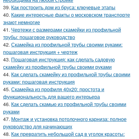
39.
Как построить дом из бруса: ключевые этапы
40.
Какие интересные факты о московском транспорте
знают немногие
41.
Чертежи с размерами скамейки из профильной
трубы: пошаговое руководство
42.
Скамейка из профильной трубы своими руками:
пошаговая инструкция + чертеж
43.
Пошаговая инструкция: как сделать садовую
скамейку из профильной трубы своими руками
44.
Как сделать скамейку из профильной трубы своими
руками: пошаговая инструкция
45.
Скамейка из профиля 40х20: простота и
функциональность для вашего интерьера
46.
Как сделать скамью из профильной трубы своими
руками
47.
Монтаж и установка потолочного карниза: полное
руководство для начинающих
48.
Как превратить небольшой сад в уголок красоты: