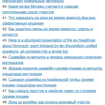
предлагают уникальные экспонаты
40.
Какие музеи Москвы считаются самыми
популярными среди туристов
41.
Что закрывать на окна во время ремонта фасада:
эффективные решения
42.
Как защитить дверь во время ремонта: советы и
хитрости
43.
Here is a structured presentation of the six headlines
about Voronezh, each followed by ten thoughtfully crafted
questions, all compiled into a single list:
44.
Скамейки из металла и дерева: идеальное сочетание
материалов
45.
Делаем кованую скамейку своими руками из металла:
пошаговая инструкция
46.
Садовая скамейка из профильной трубы своими
руками: пошаговая инструкция
47.
Как сделать простую и удобную лавку со столиком
своими руками
48.
Дача за копейки: как создать красивый участок