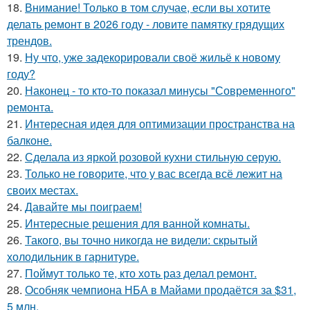
18.
Внимание! Только в том случае, если вы хотите
делать ремонт в 2026 году - ловите памятку грядущих
трендов.
19.
Ну что, уже задекорировали своё жильё к новому
году?
20.
Наконец - то кто-то показал минусы "Современного"
ремонта.
21.
Интересная идея для оптимизации пространства на
балконе.
22.
Сделала из яркой розовой кухни стильную серую.
23.
Только не говорите, что у вас всегда всё лежит на
своих местах.
24.
Давайте мы поиграем!
25.
Интересные решения для ванной комнаты.
26.
Такого, вы точно никогда не видели: скрытый
холодильник в гарнитуре.
27.
Поймут только те, кто хоть раз делал ремонт.
28.
Особняк чемпиона НБА в Майами продаётся за $31,
5 млн.