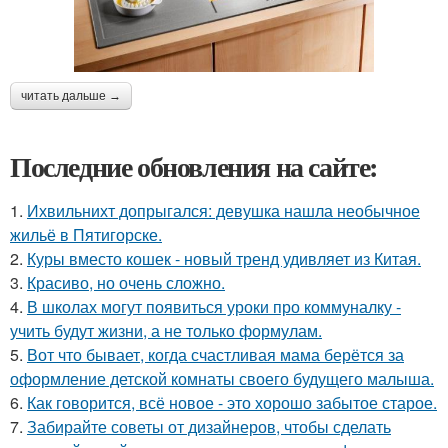
читать дальше →
Последние обновления на сайте:
1.
Ихвильнихт допрыгался: девушка нашла необычное
жильё в Пятигорске.
2.
Куры вместо кошек - новый тренд удивляет из Китая.
3.
Красиво, но очень сложно.
4.
В школах могут появиться уроки про коммуналку -
учить будут жизни, а не только формулам.
5.
Вот что бывает, когда счастливая мама берётся за
оформление детской комнаты своего будущего малыша.
6.
Как говорится, всё новое - это хорошо забытое старое.
7.
Забирайте советы от дизайнеров, чтобы сделать