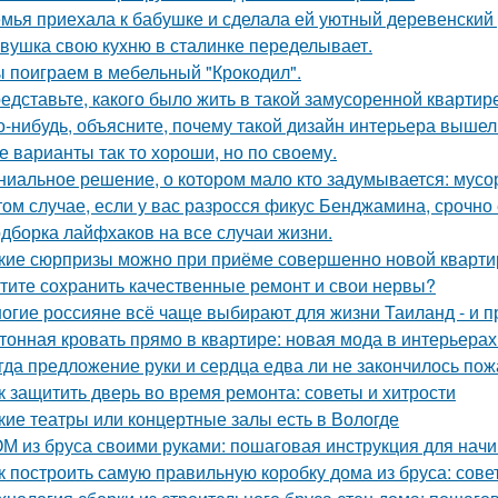
мья приехала к бабушке и сделала ей уютный деревенский
вушка свою кухню в сталинке переделывает.
 поиграем в мебельный "Крокодил".
едставьте, какого было жить в такой замусоренной квартир
о-нибудь, объясните, почему такой дизайн интерьера выше
е варианты так то хороши, но по своему.
ниальное решение, о котором мало кто задумывается: мус
том случае, если у вас разросся фикус Бенджамина, срочно 
дборка лайфхаков на все случаи жизни.
кие сюрпризы можно при приёме совершенно новой кварти
тите сохранить качественные ремонт и свои нервы?
огие россияне всё чаще выбирают для жизни Таиланд - и п
тонная кровать прямо в квартире: новая мода в интерьерах
гда предложение руки и сердца едва ли не закончилось пож
к защитить дверь во время ремонта: советы и хитрости
кие театры или концертные залы есть в Вологде
М из бруса своими руками: пошаговая инструкция для на
к построить самую правильную коробку дома из бруса: сов