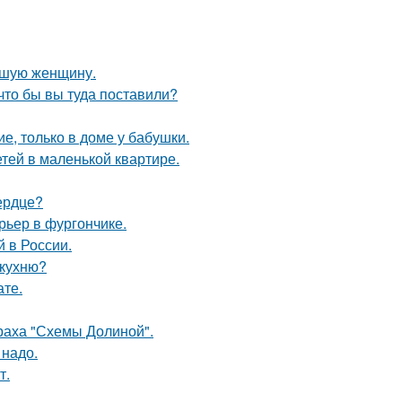
ившую женщину.
что бы вы туда поставили?
е, только в доме у бабушки.
етей в маленькой квартире.
ердце?
рьер в фургончике.
 в России.
 кухню?
ате.
траха "Схемы Долиной".
 надо.
т.