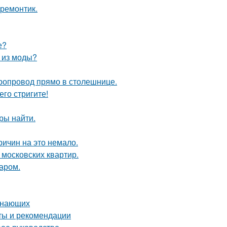
 ремонтик.
е?
л из моды?
оропровод прямо в столешнице.
его стригите!
ры найти.
ричин на это немало.
 московских квартир.
аром.
чинающих
еты и рекомендации