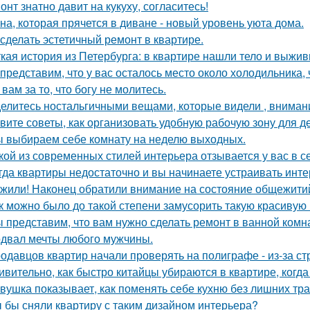
онт знатно давит на кукуху, согласитесь!
на, которая прячется в диване - новый уровень уюта дома.
 сделать эстетичный ремонт в квартире.
кая история из Петербурга: в квартире нашли тело и выж
представим, что у вас осталось место около холодильника, 
 вам за то, что богу не молитесь.
елитесь ностальгичными вещами, которые видели , внимани
вите советы, как организовать удобную рабочую зону для д
 выбираем себе комнату на неделю выходных.
кой из современных стилей интерьера отзывается у вас в с
гда квартиры недостаточно и вы начинаете устраивать инте
жили! Наконец обратили внимание на состояние общежитий
к можно было до такой степени замусорить такую красивую
 представим, что вам нужно сделать ремонт в ванной комн
двал мечты любого мужчины.
одавцов квартир начали проверять на полиграфе - из-за с
ивительно, как быстро китайцы убираются в квартире, когда
вушка показывает, как поменять себе кухню без лишних тра
 бы сняли квартиру с таким дизайном интерьера?