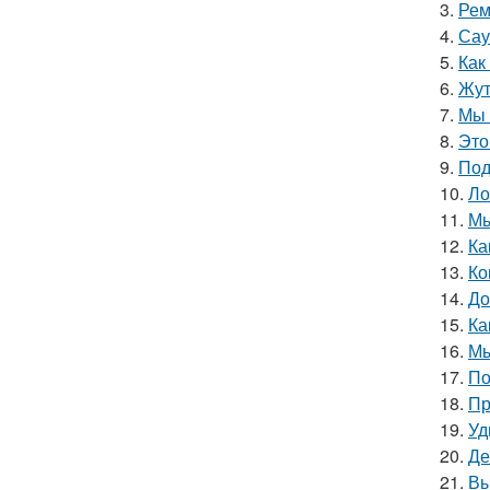
3.
Рем
4.
Сау
5.
Как
6.
Жут
7.
Мы 
8.
Это
9.
Под
10.
Ло
11.
Мы
12.
Ка
13.
Ко
14.
До
15.
Ка
16.
Мы
17.
По
18.
Пр
19.
Уд
20.
Де
21.
Вы