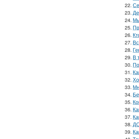
22.
Се
23.
Де
24.
Мы
25.
Пр
26.
Кт
27.
Вс
28.
Ге
29.
В 
30.
По
31.
Ка
32.
Хо
33.
Мн
34.
Бе
35.
Ко
36.
Ка
37.
Ка
38.
ДО
39.
Ка