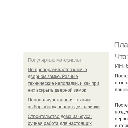
Пла
Что 
Популярные материалы
инт
Не проворачивается ключ в
Посте
дверном замке. Разные
позво
технические неполадки, и как при
вашей
них вскрыть дверной замок
Пенополиуретановая техника:
Посте
выбор оборудования для заливки
возде
Строительство дома из бруса:
перво
ручная работа для настоящих
интер