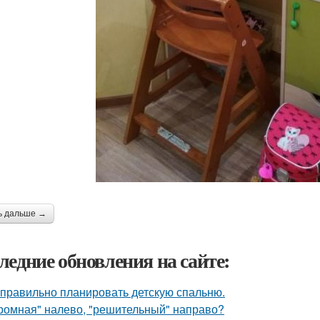
ь дальше →
ледние обновления на сайте:
 правильно планировать детскую спальню.
ромная" налево, "решительный" направо?