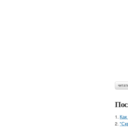
читат
Пос
1.
Как
2.
"Ск