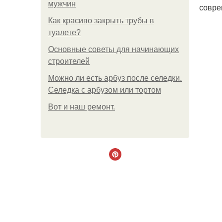
мужчин
совре
Как красиво закрыть трубы в
туалете?
Основные советы для начинающих
строителей
Можно ли есть арбуз после селедки.
Селедка с арбузом или тортом
Boт и наш ремoнт.