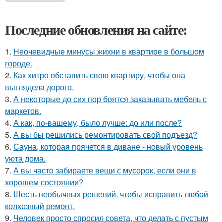
Последние обновления на сайте:
1.
Неочевидные минусы жихни в квартире в большом
городе.
2.
Как хитро обставить свою квартиру, чтобы она
выглядела дорого.
3.
А некоторые до сих пор боятся заказывать мебель с
маркетов.
4.
А как, по-вашему, было лучше: до или после?
5.
А вы бы решились ремонтировать свой подъезд?
6.
Сауна, которая прячется в диване - новый уровень
уюта дома.
7.
А вы часто забираете вещи с мусорок, если они в
хорошем состоянии?
8.
Шесть необычных решений, чтобы исправить любой
колхозный ремонт.
9.
Человек просто спросил совета, что делать с пустым