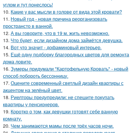
углом и тут понеслось!
10.
Какие у вас мысли в голове от вида этой кровати?
11.
Новый год - новая причина реорганизовать
пространсто в ванной.
12.
А вы говорите, что в 19 м. жить невозможно.
13.
Что будет, если дизайном дома займётся девушка.
14.
Вот что значит - дофаминовый интерьер.
15.
Ещё одну подборку благородных цветов для ремонта
дома ловите.
16.
Зумеры придумали "Картофельную Кровать" - новый
способ побороть бессонницу.
17.
Оцените современный светлый дизайн квартиры с
акцентом на зелёный цвет.
18.
Риелторы предупредили: не спешите покупать
квартиры у пенсионеров.
19.
Коротко о том, как девушки готовят себе ванную
комнату.
20.
Чем занимаются мамы после трёх часов ночи.
21.
Девушка свою кухню в сталинке переделывает.