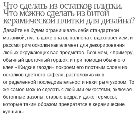
Что сделать из остатков плитки.
Мозаика из битой
Клумба из кафельной
Что можно сделать из битой
плитки
плитки
керамической плитки для дизайна?
Давайте не будем ограничивать себя стандартной
Дорожки из старой
мозаикой, пусть даже она выполнена с вдохновением, и
Тротуарная плитка
плитки
рассмотрим осколки как элемент для декорирования
любых окружающих вас предметов. Возьмем, к примеру,
обычный цветочный горшок, и при помощи обычного
клея «Жидкие гвозди» покроем его плотным слоем из
осколков цветного кафеля, расположив их в
определенной последовательности нехитрым узором. То
же самое можно сделать с любыми емкостями, включая
бетонные вазоны, старые ведра и даже термосы,
которые таким образом превратятся в керамические
кувшины.