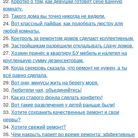
22.
Коротко о том, как девушки готовят себе ванную
комнату.
23.
Такого дома вы точно никогда не видели.
24.
Вот классный лайфак, как подобрать люстру для
любой комнаты.
25.
Контроль за ремонтом домов сделают коллективным.
26.
Застройщикам разрешили откладывать сдачу домов.
27.
Хозяин принёс в квартиру БУ мебель и налетел на
кругленькую сумму дезинсекторам.
28.
Когда свекровь сказала, что ремонт не нужен, а ты
всё равно сделала.
29.
Вот они, минусы жить на берегу моря.
30.
Любители чая, объединяйтесь!
31.
Как из старого фонда сделать конфетку!
32.
Вот такие развлечения у детей раньше были!
33.
Хотите сохранить качественные ремонт и свои
нервы?
34.
Хотите свежий ремонт?
35.
Чем накрыть паркет во время ремонта: эффективные