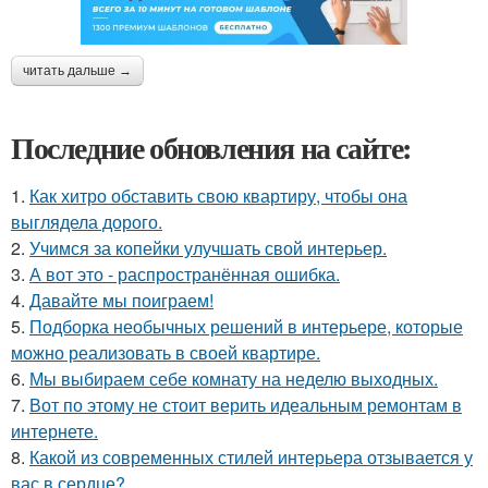
читать дальше →
Последние обновления на сайте:
1.
Как хитро обставить свою квартиру, чтобы она
выглядела дорого.
2.
Учимся за копейки улучшать свой интерьер.
3.
А вот это - распространённая ошибка.
4.
Давайте мы поиграем!
5.
Подборка необычных решений в интерьере, которые
можно реализовать в своей квартире.
6.
Мы выбираем себе комнату на неделю выходных.
7.
Вот по этому не стоит верить идеальным ремонтам в
интернете.
8.
Какой из современных стилей интерьера отзывается у
вас в сердце?