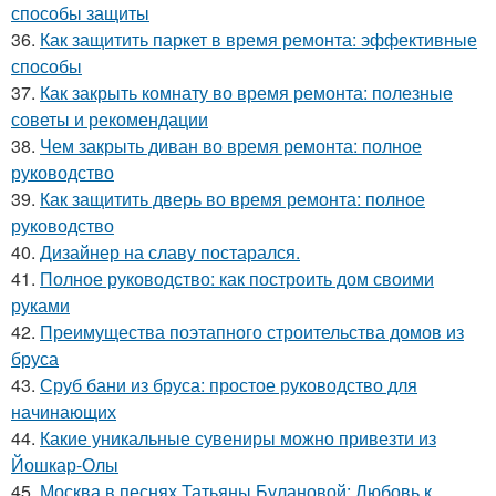
способы защиты
36.
Как защитить паркет в время ремонта: эффективные
способы
37.
Как закрыть комнату во время ремонта: полезные
советы и рекомендации
38.
Чем закрыть диван во время ремонта: полное
руководство
39.
Как защитить дверь во время ремонта: полное
руководство
40.
Дизайнер на славу постарался.
41.
Полное руководство: как построить дом своими
руками
42.
Преимущества поэтапного строительства домов из
бруса
43.
Сруб бани из бруса: простое руководство для
начинающих
44.
Какие уникальные сувениры можно привезти из
Йошкар-Олы
45.
Москва в песнях Татьяны Булановой: Любовь к