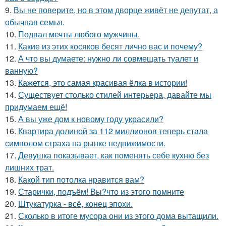
9.
Вы не поверите, но в этом дворце живёт не депутат, а
обычная семья.
10.
Подвал мечты любого мужчины.
11.
Какие из этих косяков бесят лично вас и почему?
12.
А что вы думаете: нужно ли совмещать туалет и
ванную?
13.
Кажется, это самая красивая ёлка в истории!
14.
Существует столько стилей интерьера, давайте мы
придумаем ещё!
15.
А вы уже дом к новому году украсили?
16.
Квартира долиной за 112 миллионов теперь стала
символом страха на рынке недвижимости.
17.
Девушка показывает, как поменять себе кухню без
лишних трат.
18.
Какой тип потолка нравится вам?
19.
Старички, подъём! Вы?что из этого помните
20.
Штукатурка - всё, конец эпохи.
21.
Сколько в итоге мусора они из этого дома вытащили.