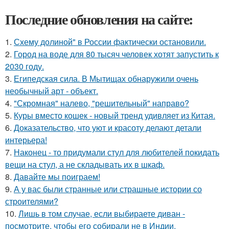
Последние обновления на сайте:
1.
Схему долиной" в России фактически остановили.
2.
Город на воде для 80 тысяч человек хотят запустить к
2030 году.
3.
Египедская сила. В Мытищах обнаружили очень
необычный арт - объект.
4.
"Скромная" налево, "решительный" направо?
5.
Куры вместо кошек - новый тренд удивляет из Китая.
6.
Доказательство, что уют и красоту делают детали
интерьера!
7.
Наконец - то придумали стул для любителей покидать
вещи на стул, а не складывать их в шкаф.
8.
Давайте мы поиграем!
9.
А у вас были странные или страшные истории со
строителями?
10.
Лишь в том случае, если выбираете диван -
посмотрите, чтобы его собирали не в Индии.