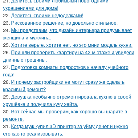
21.
Делитесь своими любимыми новогодними
украшениями для дома!
22.
Делитесь своими недоделками!
23.
Рискованное решение, но довольно стильное.
24.
Мы представим, что дизайн интерьера придумывает
женщина и мужчина.
25.
Хотите верьте, хотите нет, но это мини модель кухни.
26.
Пришли проверить квартиру на 42-м этаже и увидели
длинные трещины.
27.
Подготовка комнаты подростков к началу учебного
года!
28.
И почему застройщики не могут сразу же сделать
красивый ремонт?
29.
Девушка необычно отремонтировала кухню в своей
хрущёвке и получила кучу хейта.
30.
Вот сейчас мы проверим, как хорошо вы шарите в
ремонте.
31.
Когда муж купил 3D принтер за уйму денег и нужно
его как-то реализовывать.