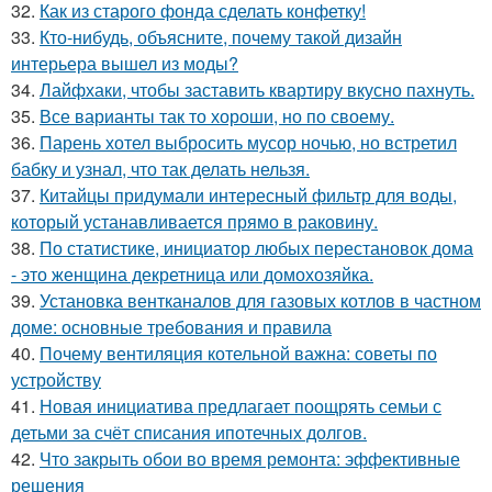
32.
Как из старого фонда сделать конфетку!
33.
Кто-нибудь, объясните, почему такой дизайн
интерьера вышел из моды?
34.
Лайфхаки, чтобы заставить квартиру вкусно пахнуть.
35.
Все варианты так то хороши, но по своему.
36.
Парень хотел выбросить мусор ночью, но встретил
бабку и узнал, что так делать нельзя.
37.
Китайцы придумали интересный фильтр для воды,
который устанавливается прямо в раковину.
38.
По статистике, инициатор любых перестановок дома
- это женщина декретница или домохозяйка.
39.
Установка вентканалов для газовых котлов в частном
доме: основные требования и правила
40.
Почему вентиляция котельной важна: советы по
устройству
41.
Новая инициатива предлагает поощрять семьи с
детьми за счёт списания ипотечных долгов.
42.
Что закрыть обои во время ремонта: эффективные
решения