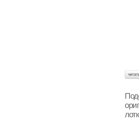
читат
Под
ори
лот