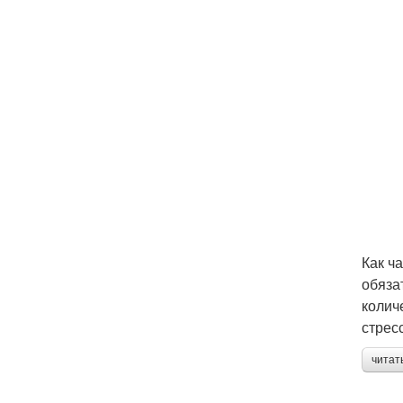
Как ч
обяза
колич
стресс
читат