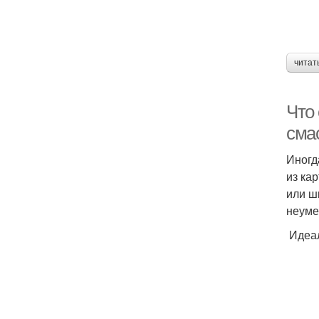
читат
Что 
сма
Иногд
из ка
или ш
неуме
Идеал