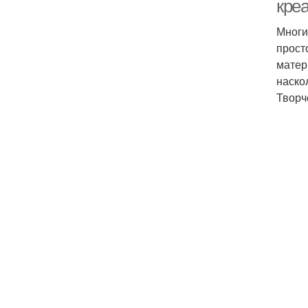
кре
Многи
прост
матер
наско
Творч