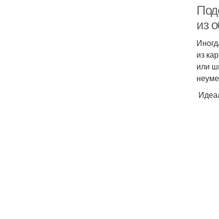
Под
из 
Иногд
из ка
или ш
неуме
Идеал