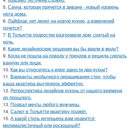
5.
Сауна, которая прячется в диване - новый уровень
уюта дома.
6.
Лайфхак: нет денег на новую кухню, а изменений
хочется?
7.
В Тольятти подростки разгромили дом, снятый на
ночь.
8.
Какие дизайнерские решения вы бы ввели в моду?
9.
Когда не пошла на поводу у трендов и решила сделать
ванную для души.
10.
Как вы относитесь к идее завести две кухни?
11.
Варианты необычного окрашивания стен, чтобы
ваша квартира выглядела эффектно.
12.
Ретроспектива дизайнов кухонь от нашего времени
до прошлого.
13.
Подвал мечты любого мужчины.
14.
Салют в Тольятти квартиру поджёг.
15.
А какой стиль интерьера вам нравится:
милималистичный или роскошный?