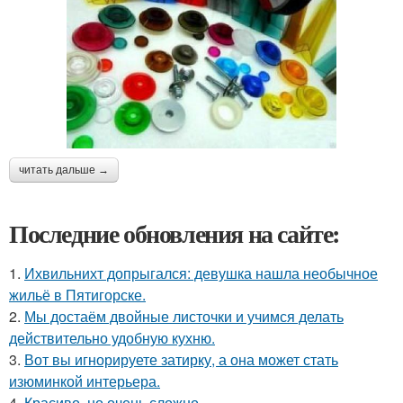
читать дальше →
Последние обновления на сайте:
1.
Ихвильнихт допрыгался: девушка нашла необычное
жильё в Пятигорске.
2.
Мы достаём двойные листочки и учимся делать
действительно удобную кухню.
3.
Вот вы игнорируете затирку, а она может стать
изюминкой интерьера.
4.
Красиво, но очень сложно.