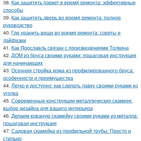
38.
Как защитить паркет в время ремонта: эффективные
способы
39.
Как защитить дверь во время ремонта: полное
руководство
40.
Где хранить вещи во время ремонта: советы и
лайфхаки
41.
Как Ярославль связан с произведениями Толкина
42.
ДОМ из бруса своими руками: пошаговая инструкция
для начинающих
43.
Осенняя стройка дома из профилированного бруса:
особенности и преимущества
44.
Легко и доступно: как сделать лавку своими руками из
уголка
45.
Современные конструкции металлических скамеек:
выбор дизайна для вашего интерьера
46.
Делаем кованую скамейку своими руками из металла:
пошаговая инструкция
47.
Садовая скамейка из профильной трубы: Просто и
стильно