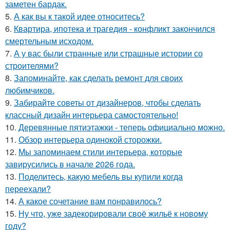
заметен бардак.
5.
А как вы к такой идее относитесь?
6.
Квартира, ипотека и трагедия - конфликт закончился
смертельным исходом.
7.
А у вас были странные или страшные истории со
строителями?
8.
Запоминайте, как сделать ремонт для своих
любимчиков.
9.
Забирайте советы от дизайнеров, чтобы сделать
классный дизайн интерьера самостоятельно!
10.
Деревянные пятиэтажки - теперь официально можно.
11.
Обзор интерьера одинокой сторожки.
12.
Мы запоминаем стили интерьера, которые
завирусились в начале 2026 года.
13.
Поделитесь, какую мебель вы купили когда
переехали?
14.
А какое сочетание вам понравилось?
15.
Ну что, уже задекорировали своё жильё к новому
году?