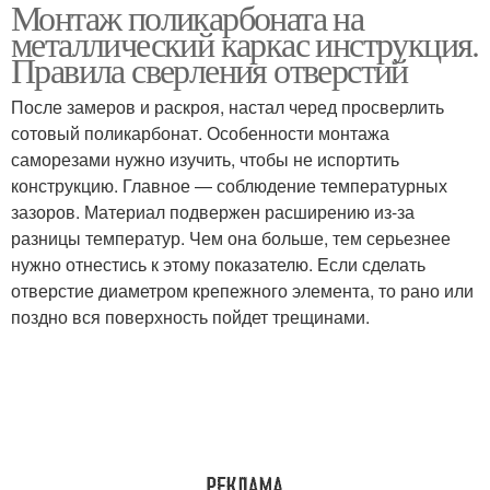
Монтаж поликарбоната на
металлическому
Сотовый поликарбонат
металлический каркас инструкция.
профилю
Правила сверления отверстий
После замеров и раскроя, настал черед просверлить
Панели из
сотовый поликарбонат. Особенности монтажа
Фиксация на каркасе
поликарбоната
саморезами нужно изучить, чтобы не испортить
конструкцию. Главное — соблюдение температурных
зазоров. Материал подвержен расширению из-за
разницы температур. Чем она больше, тем серьезнее
Поликарбонат на
нужно отнестись к этому показателю. Если сделать
деревянный каркас
отверстие диаметром крепежного элемента, то рано или
поздно вся поверхность пойдет трещинами.