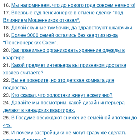
16.
Мы напоминаем, что до нового года совсем немного!
17.
Впервые суд пенсионерке в отмене сделки "под
Влиянием Мошенников отказал".
18.
Долой скучные тумбочки, да здравствуют шкафчики.
19.
Более 3000 семей остались без квартир из-за
"Пенсионерских Схем".
20.
Как правильно организовать хранение одежды в
квартире.
21.
Какой предмет интерьера вы признаком достатка
хозяев считаете?
22.
Вы не поверите, но это детская комната для
подростка.
23.
Кто сказал, что холостяки живут аскетично?
24.
Давайте мы посмотрим, какой дизайн интерьера
делают в канадских квартирах.
25.
В Госдуме обсуждают снижение семейной ипотеки до
4%.
26.
И почему застройщики не могут сразу же сделать
красивый ремонт?