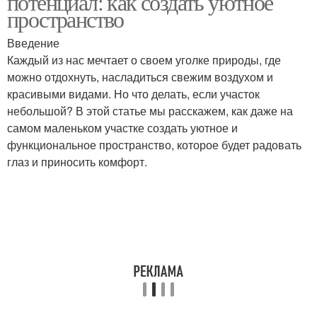
потенциал: как создать уютное
пространство
Введение
Участок для
Дерева на маленьком
Каждый из нас мечтает о своем уголке природы, где
максимального
участке
можно отдохнуть, насладиться свежим воздухом и
комфорта
красивыми видами. Но что делать, если участок
небольшой? В этой статье мы расскажем, как даже на
самом маленьком участке создать уютное и
Пруд на участке
Элементы на участке
функциональное пространство, которое будет радовать
глаз и приносить комфорт.