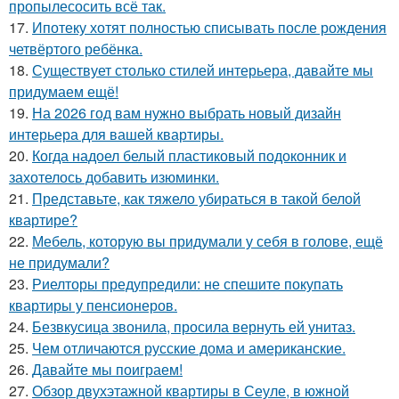
пропылесосить всё так.
17.
Ипотеку хотят полностью списывать после рождения
четвёртого ребёнка.
18.
Существует столько стилей интерьера, давайте мы
придумаем ещё!
19.
На 2026 год вам нужно выбрать новый дизайн
интерьера для вашей квартиры.
20.
Когда надоел белый пластиковый подоконник и
захотелось добавить изюминки.
21.
Представьте, как тяжело убираться в такой белой
квартире?
22.
Мебель, которую вы придумали у себя в голове, ещё
не придумали?
23.
Риелторы предупредили: не спешите покупать
квартиры у пенсионеров.
24.
Безвкусица звонила, просила вернуть ей унитаз.
25.
Чем отличаются русские дома и американские.
26.
Давайте мы поиграем!
27.
Обзор двухэтажной квартиры в Сеуле, в южной