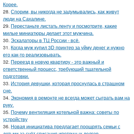
Корее.
28.
Спорим, вы никогда не задумывались, как живут
люди на Сахалине.
29.
Перестаньте листать ленту и посмотрите, какие
милые миниатюры делает этот мужчина.
30.
Эскалаторы в ТЦ России - всё.
31.
Когда муж купил 3D принтер за уйму денег и нужно
его как-то реализовывать.
32.
Переезд в новую квартиру - это важный и
ответственный процесс, требующий тщательной
подготовки.
33.
История девушки, которая проснулась в страшном
сне.
34.
Экономия в ремонте не всегда может сыграть вам на
руку.
35.
Почему вентиляция котельной важна: советы по
устройству
36.
Новая инициатива предлагает поощрять семьи с
детьми за счёт списания ипотечных долгов.