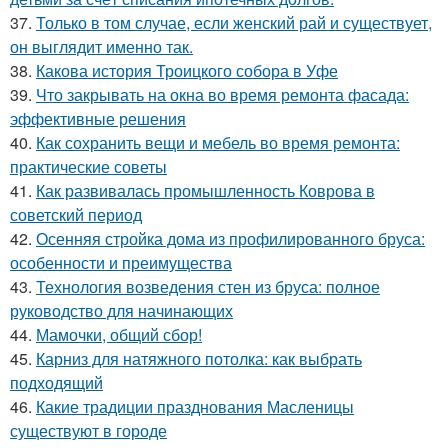
37.
Только в том случае, если женский рай и существует,
он выглядит именно так.
38.
Какова история Троицкого собора в Уфе
39.
Что закрывать на окна во время ремонта фасада:
эффективные решения
40.
Как сохранить вещи и мебель во время ремонта:
практические советы
41.
Как развивалась промышленность Коврова в
советский период
42.
Осенняя стройка дома из профилированного бруса:
особенности и преимущества
43.
Технология возведения стен из бруса: полное
руководство для начинающих
44.
Мамочки, общий сбор!
45.
Карниз для натяжного потолка: как выбрать
подходящий
46.
Какие традиции празднования Масленицы
существуют в городе