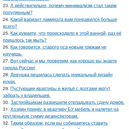
23.
А действительно, почему минимализм стал таким
популярным?
24.
Какой вариант ламината вам понравился больше
всего?
25.
Как думаете, что происходило в этой ванной, раз её
пришлось так мыть?
26.
Как говорится, старого пса новым трюкам не
научишь.
27.
Вот сейчас и мы проверим, как хорошо вы знаете
города России!
28.
Девушка решилась сделать уникальный дизайн
кухни.
29.
Пустующие квартиры и жильё с долгами могут
забрать у владельцев.
30.
Застройщикам разрешили откладывать сдачу домов.
31.
Хозяин принёс в квартиру БУ мебель и налетел на
кругленькую сумму дезинсекторам.
32.
Таким образом, если вы собираетесь ставить