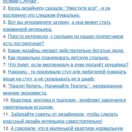
Всякий Случай".
2.
Когда дизайнеру сказали: "Уместите всё" - и он
воспринял это слишком буквально.
3.
Вот вы игнорируете затирку, а она может стать
изюминкой интерьера.
4.
Просто интересно, у скольких из наших подписчиков
есть постирочная?
5.
Какие дизайны делают действительно богатые люди.
6.
Как правильно планировать детскую спальню.
7.
Что будет, если миллениалу в руки попадёт хрущёвка?
8.
Наконец - то придумали стул для любителей покидать
вещи на стул, а не складывать их в шкаф.
9.
"Хватит Копить - Начинайте Тратить" - неожиданное
мнение экономиста.
10.
Квартира, ипотека и трагедия - конфликт закончился
смертельным исходом.
11.
Забирайте советы от дизайнеров, чтобы сделать
классный дизайн интерьера самостоятельно!
12.
А говорили, что в маленькой квартире нормальную