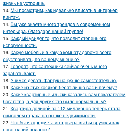
жизнь не устроишь.
13.
Мы посмотрим, как идеально вписать в интерьер
винтаж.
14.
Вы уже знаете много трендов в современном
интерьера, благодаря нашей группе!
15.
Каждый увидет то, что позволит степень его
испорченности.
16.
Какую мебель и в какую комнату дороже всего
обустраивать, по вашему мнению?
17.
Говорят, что сантехники сейчас очень много
зарабатывают.
18.
Учимся делать фартук на кухню самостоятельно.
19.
Какие из этих косяков бесят лично вас и почему?
20.
Какие квартирные изыски казались вам показателем
богатства, а для других это было нормальным?
21.
Квартира долиной за 112 миллионов теперь стала
символом страха на рынке недвижимости.
22.
Что бы из предмета интерьера вы бы вручили как
новогодний подарок?