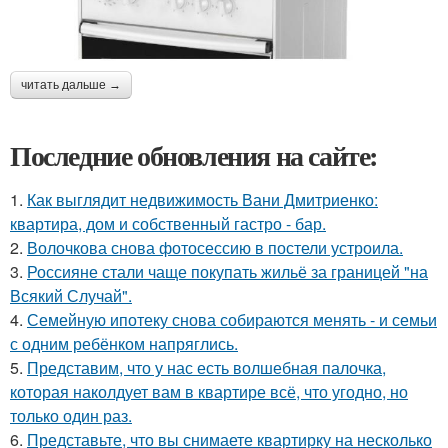
читать дальше →
Последние обновления на сайте:
1.
Как выглядит недвижимость Вани Дмитриенко:
квартира, дом и собственный гастро - бар.
2.
Волочкова снова фотосессию в постели устроила.
3.
Россияне стали чаще покупать жильё за границей "на
Всякий Случай".
4.
Семейную ипотеку снова собираются менять - и семьи
с одним ребёнком напряглись.
5.
Представим, что у нас есть волшебная палочка,
которая наколдует вам в квартире всё, что угодно, но
только один раз.
6.
Представьте, что вы снимаете квартирку на несколько