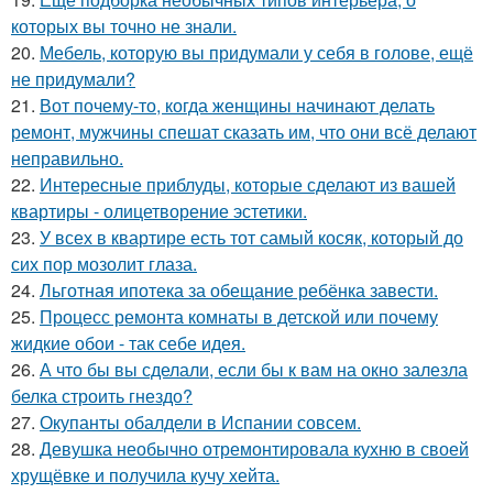
которых вы точно не знали.
20.
Мебель, которую вы придумали у себя в голове, ещё
не придумали?
21.
Вот почему-то, когда женщины начинают делать
ремонт, мужчины спешат сказать им, что они всё делают
неправильно.
22.
Интересные приблуды, которые сделают из вашей
квартиры - олицетворение эстетики.
23.
У всех в квартире есть тот самый косяк, который до
сих пор мозолит глаза.
24.
Льготная ипотека за обещание ребёнка завести.
25.
Процесс ремонта комнаты в детской или почему
жидкие обои - так себе идея.
26.
А что бы вы сделали, если бы к вам на окно залезла
белка строить гнездо?
27.
Окупанты обалдели в Испании совсем.
28.
Девушка необычно отремонтировала кухню в своей
хрущёвке и получила кучу хейта.