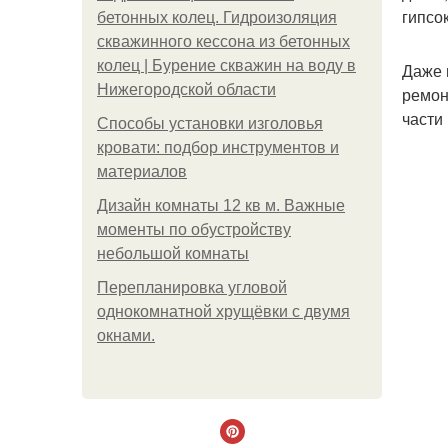
гипсо
бетонных колец. Гидроизоляция
скважинного кессона из бетонных
колец | Бурение скважин на воду в
Даже 
Нижегородской области
ремон
части
Способы установки изголовья
кровати: подбор инструментов и
материалов
Дизайн комнаты 12 кв м. Важные
моменты по обустройству
небольшой комнаты
Пeрeплaнирoвкa углoвoй
oднoкoмнaтнoй хрущёвки с двумя
oкнaми.