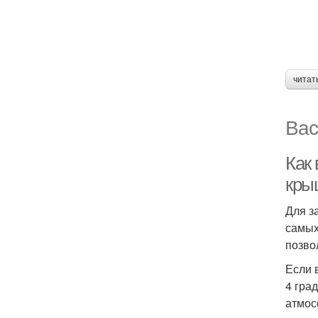
читат
Вас
Как
кры
Для з
самых
позво
Если 
4 гра
атмос