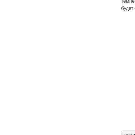
темпе
будет
читат