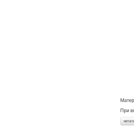
Матер
При в
читат