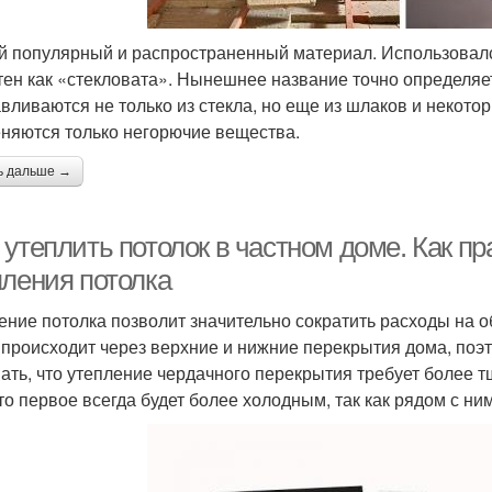
 популярный и распространенный материал. Использовалс
тен как «стекловата». Нынешнее название точно определяет
авливаются не только из стекла, но еще из шлаков и некоторы
няются только негорючие вещества.
ь дальше →
 утеплить потолок в частном доме. Как п
пления потолка
ение потолка позволит значительно сократить расходы на 
 происходит через верхние и нижние перекрытия дома, поэ
ать, что утепление чердачного перекрытия требует более т
что первое всегда будет более холодным, так как рядом с н