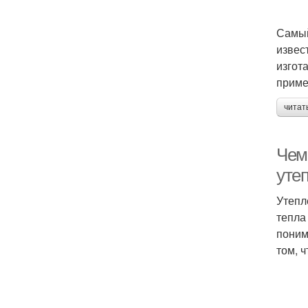
Самый
извес
изгот
приме
читат
Чем
уте
Утепл
тепла
поним
том, 