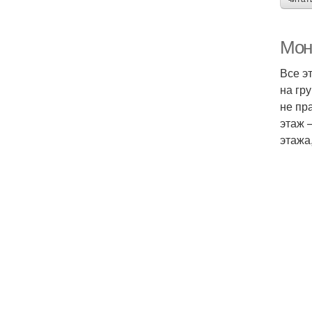
Мон
Все э
на гр
не пр
этаж 
этажа