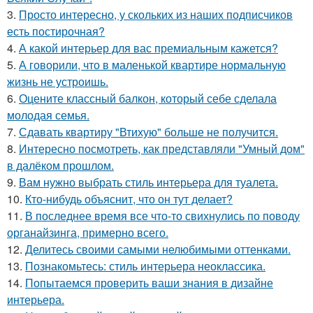
3.
Просто интересно, у скольких из наших подписчиков
есть постирочная?
4.
А какой интерьер для вас премиальным кажется?
5.
А говорили, что в маленькой квартире нормальную
жизнь не устроишь.
6.
Оцените классный балкон, который себе сделала
молодая семья.
7.
Сдавать квартиру "Втихую" больше не получится.
8.
Интересно посмотреть, как представляли "Умный дом"
в далёком прошлом.
9.
Вам нужно выбрать стиль интерьера для туалета.
10.
Кто-нибудь объяснит, что он тут делает?
11.
В последнее время все что-то свихнулись по поводу
органайзинга, примерно всего.
12.
Делитесь своими самыми нелюбимыми оттенками.
13.
Познакомьтесь: стиль интерьера неоклассика.
14.
Попытаемся проверить ваши знания в дизайне
интерьера.