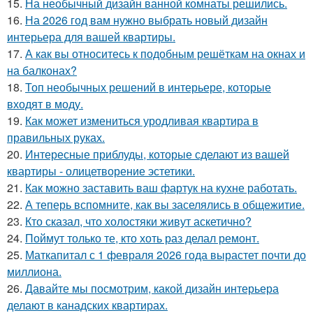
15.
На необычный дизайн ванной комнаты решились.
16.
На 2026 год вам нужно выбрать новый дизайн
интерьера для вашей квартиры.
17.
А как вы относитесь к подобным решёткам на окнах и
на балконах?
18.
Топ необычных решений в интерьере, которые
входят в моду.
19.
Как может измениться уродливая квартира в
правильных руках.
20.
Интересные приблуды, которые сделают из вашей
квартиры - олицетворение эстетики.
21.
Как можно заставить ваш фартук на кухне работать.
22.
А теперь вспомните, как вы заселялись в общежитие.
23.
Кто сказал, что холостяки живут аскетично?
24.
Поймут только те, кто хоть раз делал ремонт.
25.
Маткапитал с 1 февраля 2026 года вырастет почти до
миллиона.
26.
Давайте мы посмотрим, какой дизайн интерьера
делают в канадских квартирах.