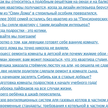
как вы относитесь к подобным решёткам на окнах и на балк
кие квартиры получаются, когда за дизайн интерьера беруся
м из "Один Дома" в стерильный особняк превратился.
лее 3000 семей остались без квартир из-за "Пенсионерских
 бы сняли квартиру с таким дизайном интерьера?
гда подростки - это котики.
вайте мы поиграем!
ротко о том, как девушки готовят себе ванную комнату.
кого дома вы точно никогда не видели.
оцесс ремонта комнаты в детской или почему жидкие обои - 
ман зрения: вам может показаться, что это квартира студия,
вушка заказала стрёмную люстру на али, но решила не сдав
 две недели родители сделали ремонт в комнате сына.
 начинаем заселять Сибирь как в старые добрые?
дготовка комнаты подростков к началу учебного года!
дборка лайфхаков на все случаи жизни.
оего ребёнка в шкаф переселила.
зор вентиляционных систем для газовых котлов в частном
временные стандарты: требования к котельной в частном 