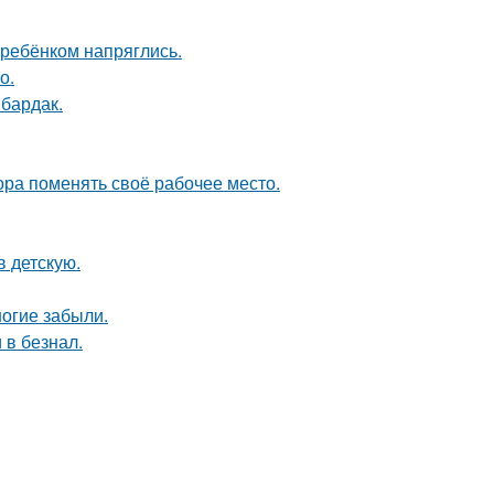
 ребёнком напряглись.
о.
 бардак.
пора поменять своё рабочее место.
в детскую.
огие забыли.
 в безнал.