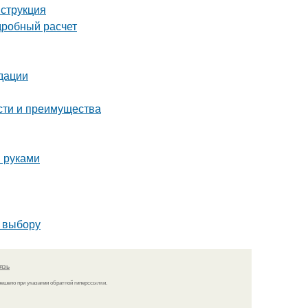
нструкция
дробный расчет
дации
сти и преимущества
и руками
о выбору
язь
решено при указании обратной гиперссылки.