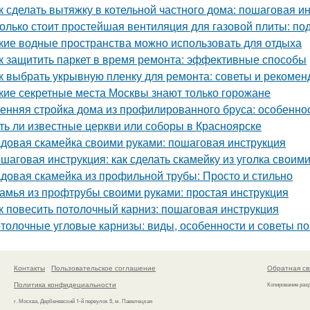
к сделать вытяжку в котельной частного дома: пошаговая и
олько стоит простейшая вентиляция для газовой плиты: по
кие водные пространства можно использовать для отдыха
к защитить паркет в время ремонта: эффективные способы
к выбрать укрывную пленку для ремонта: советы и рекомен
кие секретные места Москвы знают только горожане
енняя стройка дома из профилированного бруса: особенно
ть ли известные церкви или соборы в Красноярске
довая скамейка своими руками: пошаговая инструкция
шаговая инструкция: как сделать скамейку из уголка своим
довая скамейка из профильной трубы: Просто и стильно
амья из профтрубы своими руками: простая инструкция
к повесить потолочный карниз: пошаговая инструкция
толочные угловые карнизы: виды, особенности и советы п
Контакты
Пользовательское соглашение
Обратная св
Политика конфидециальности
Копирование раз
г. Москва, Дербеневский 1-й переулок 5, м. Павелецкая