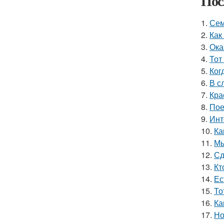
Пос
1.
Сем
2.
Как
3.
Ока
4.
Тот
5.
Ког
6.
В с
7.
Кра
8.
Пое
9.
Инт
10.
Ка
11.
Мы
12.
Сд
13.
Кт
14.
Ес
15.
То
16.
Ка
17.
Но