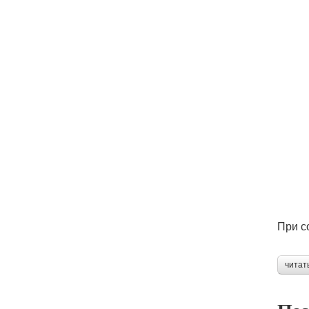
При с
читат