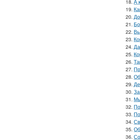
18.
А 
19.
Ка
20.
До
21.
Бо
22.
Вы
23.
Ко
24.
Да
25.
Ко
26.
Та
27.
Пр
28.
Об
29.
Де
30.
За
31.
Мы
32.
По
33.
По
34.
Св
35.
Об
36.
Со