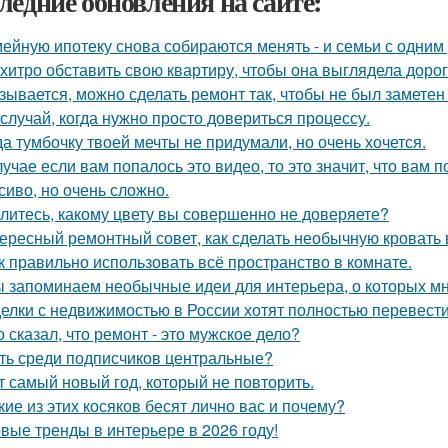
ледние обновления на сайте:
ейную ипотеку снова собираются менять - и семьи с одним
 хитро обставить свою квартиру, чтобы она выглядела дорог
зывается, можно сделать ремонт так, чтобы не был заметен
 случай, когда нужно просто довериться процессу.
да тумбочку твоей мечты не придумали, но очень хочется.
лучае если вам попалось это видео, то это значит, что вам 
сиво, но очень сложно.
литесь, какому цвету вы совершенно не доверяете?
ересный ремонтный совет, как сделать необычную кровать 
к правильно использовать всё пространство в комнате.
 запоминаем необычные идеи для интерьера, о которых мн
елки с недвижимостью в России хотят полностью перевести
о сказал, что ремонт - это мужское дело?
ть среди подписчиков центральные?
т самый новый год, который не повторить.
кие из этих косяков бесят лично вас и почему?
вые тренды в интерьере в 2026 году!