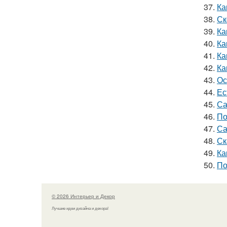
37.
Ка
38.
Ск
39.
Ка
40.
Ка
41.
Ка
42.
Ка
43.
Ос
44.
Ес
45.
Са
46.
По
47.
Са
48.
Ск
49.
Ка
50.
По
© 2026 Интерьер и Декор
Лучшие идеи дизайна и декора!