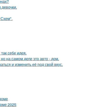
онах?
 девочки.
 Схем".
так себе идея.
 но на самом деле это авто - дом.
аться и изменить её под свой вкус.
 доме
доме 2025