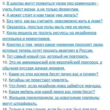
3.
В школах могут появиться уроки про коммуналку -
учить будут жизни, а не только формулам.
4.
А может стоит и нам такое уже делать?
5.
Без чего, как вы считаете, невозможно жить в доме?
6.
Оказалось, простые полы мыть уже не модно.
7.
Когда решила не тратить ресурсы на дизайнеров
интерьера и ремонтников.
8.
Коротко о том, через какое унижение проходят люди,
которые теперь хотят продать квартиру в России.
9.
Тот самый новый год, который не повторить.
10.
Это не американский или европейский пригород, а
обычная русская дачная деревня.
11.
Какие из этих косяков бесят лично вас и почему?
12.
Китайцы не перестают удивлять.
13.
Что будет, если дизайном дома займётся девушка.
14.
Какая мебель или какой декор вас прям бесит?
15.
Жильцов предупредили: за новогодние гирлянды
могут штрафовать.
16.
Только в том случае, если бы у вас был дом под