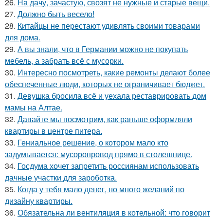
26.
На дачу, зачастую, свозят не нужные и старые вещи.
27.
Должно быть весело!
28.
Китайцы не перестают удивлять своими товарами
для дома.
29.
А вы знали, что в Германии можно не покупать
мебель, а забрать всё с мусорки.
30.
Интересно посмотреть, какие ремонты делают более
обеспеченные люди, которых не ограничивает бюджет.
31.
Девушка бросила всё и уехала реставрировать дом
мамы на Алтае.
32.
Давайте мы посмотрим, как раньше оформляли
квартиры в центре питера.
33.
Гениальное решение, о котором мало кто
задумывается: мусоропровод прямо в столешнице.
34.
Госдума хочет запретить россиянам использовать
дачные участки для зароботка.
35.
Когда у тебя мало денег, но много желаний по
дизайну квартиры.
36.
Обязательна ли вентиляция в котельной: что говорит