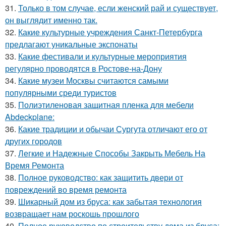
31.
Только в том случае, если женский рай и существует,
он выглядит именно так.
32.
Какие культурные учреждения Санкт-Петербурга
предлагают уникальные экспонаты
33.
Какие фестивали и культурные мероприятия
регулярно проводятся в Ростове-на-Дону
34.
Какие музеи Москвы считаются самыми
популярными среди туристов
35.
Полиэтиленовая защитная пленка для мебели
Abdeckplane:
36.
Какие традиции и обычаи Сургута отличают его от
других городов
37.
Легкие и Надежные Способы Закрыть Мебель На
Время Ремонта
38.
Полное руководство: как защитить двери от
повреждений во время ремонта
39.
Шикарный дом из бруса: как забытая технология
возвращает нам роскошь прошлого
40.
Полное руководство по строительству дома из бруса: