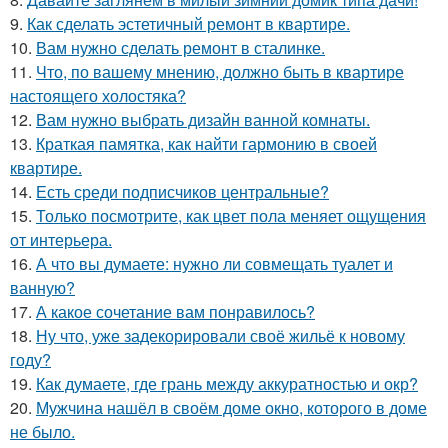
9.
Как сделать эстетичный ремонт в квартире.
10.
Вам нужно сделать ремонт в сталинке.
11.
Что, по вашему мнению, должно быть в квартире
настоящего холостяка?
12.
Вам нужно выбрать дизайн ванной комнаты.
13.
Краткая памятка, как найти гармонию в своей
квартире.
14.
Есть среди подписчиков центральные?
15.
Только посмотрите, как цвет пола меняет ощущения
от интерьера.
16.
А что вы думаете: нужно ли совмещать туалет и
ванную?
17.
А какое сочетание вам понравилось?
18.
Ну что, уже задекорировали своё жильё к новому
году?
19.
Как думаете, где грань между аккуратностью и окр?
20.
Мужчина нашёл в своём доме окно, которого в доме
не было.