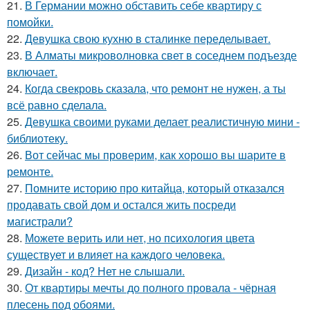
21.
В Германии можно обставить себе квартиру с
помойки.
22.
Девушка свою кухню в сталинке переделывает.
23.
В Алматы микроволновка свет в соседнем подъезде
включает.
24.
Когда свекровь сказала, что ремонт не нужен, а ты
всё равно сделала.
25.
Девушка своими руками делает реалистичную мини -
библиотеку.
26.
Вот сейчас мы проверим, как хорошо вы шарите в
ремонте.
27.
Помните историю про китайца, который отказался
продавать свой дом и остался жить посреди
магистрали?
28.
Можете верить или нет, но психология цвета
существует и влияет на каждого человека.
29.
Дизайн - код? Нет не слышали.
30.
От квартиры мечты до полного провала - чёрная
плесень под обоями.