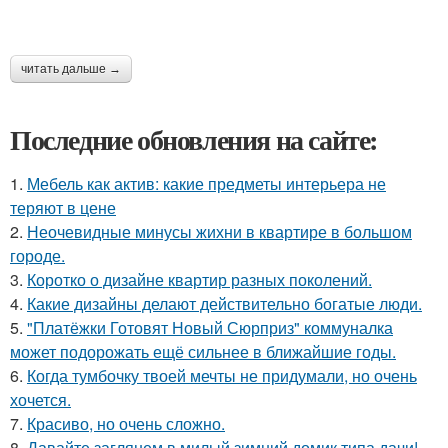
читать дальше →
Последние обновления на сайте:
1.
Мебель как актив: какие предметы интерьера не
теряют в цене
2.
Неочевидные минусы жихни в квартире в большом
городе.
3.
Коротко о дизайне квартир разных поколений.
4.
Какие дизайны делают действительно богатые люди.
5.
"Платёжки Готовят Новый Сюрприз" коммуналка
может подорожать ещё сильнее в ближайшие годы.
6.
Когда тумбочку твоей мечты не придумали, но очень
хочется.
7.
Красиво, но очень сложно.
8.
Давайте заглянем в милый зимний домик типа дачи!