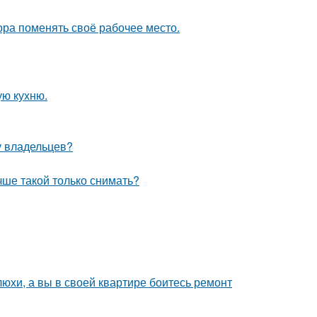
пора поменять своё рабочее место.
ую кухню.
у владельцев?
чше такой только снимать?
юхи, а вы в своей квартире боитесь ремонт