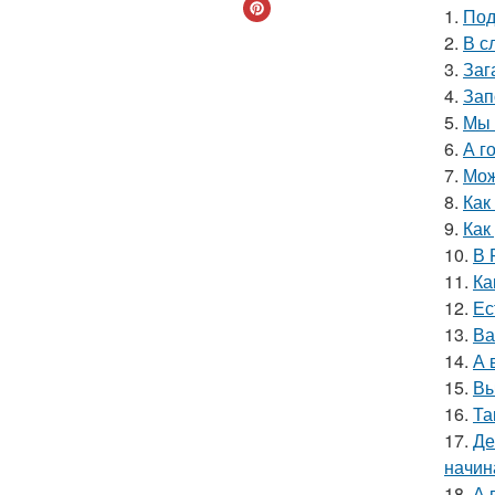
1.
Под
2.
В с
3.
Заг
4.
Зап
5.
Мы 
6.
А г
7.
Мож
8.
Как
9.
Как
10.
В 
11.
Ка
12.
Ес
13.
Ва
14.
А 
15.
Вы
16.
Та
17.
Де
начин
18.
А 