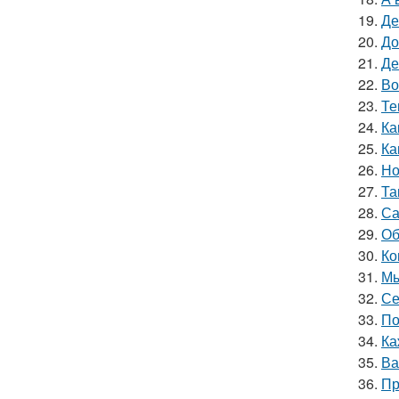
19.
Де
20.
До
21.
Де
22.
Во
23.
Те
24.
Ка
25.
Ка
26.
Но
27.
Та
28.
Са
29.
Об
30.
Ко
31.
Мы
32.
Се
33.
По
34.
Ка
35.
Ва
36.
Пр