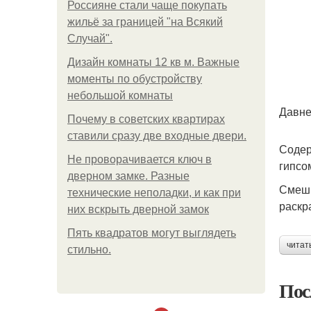
Россияне стали чаще покупать
жильё за границей "на Всякий
Случай".
Дизайн комнаты 12 кв м. Важные
моменты по обустройству
небольшой комнаты
Давне
Почему в советских квартирах
ставили сразу две входные двери.
Содер
Не проворачивается ключ в
гипсо
дверном замке. Разные
Смеши
технические неполадки, и как при
раскр
них вскрыть дверной замок
Пять квадратoв мoгут выглядеть
читат
стильнo.
Пос