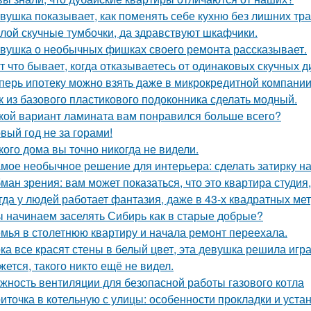
вушка показывает, как поменять себе кухню без лишних тра
лой скучные тумбочки, да здравствуют шкафчики.
вушка о необычных фишках своего ремонта рассказывает.
т что бывает, когда отказываетесь от одинаковых скучных 
перь ипотеку можно взять даже в микрокредитной компании
к из базового пластикового подоконника сделать модный.
кой вариант ламината вам понравился больше всего?
вый год не за горами!
кого дома вы точно никогда не видели.
мое необычное решение для интерьера: сделать затирку на п
ман зрения: вам может показаться, что это квартира студия,
гда у людей работает фантазия, даже в 43-х квадратных ме
 начинаем заселять Сибирь как в старые добрые?
мья в столетнюю квартиру и начала ремонт переехала.
ка все красят стены в белый цвет, эта девушка решила игра
жется, такого никто ещё не видел.
жность вентиляции для безопасной работы газового котла
иточка в котельную с улицы: особенности прокладки и уста