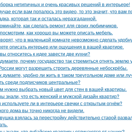
борка нетипичных и очень красивых решений в интерьере!
лучае если вам попалось это видео, то это значит, что вам 
адка, которая так и осталась неразгаданной.
оминайте, как сделать ремонт для своих любимчиков.
посмотрим, как хорошо вы можете описать мебель.
оворят, что в маленькой комнате невозможно сделать удобн
ете описать интерьер или ощущения в вашей квартире.
 вы относитесь к идее завести две кухни?
 думаете, почему государство так стремиться отнять землю 
России могут разрешить строить деревянные небоскрёбы.
к думаете, удобно ли жить в таком треугольном доме или лу
ть среди подписчиков центральные?
м нужно выбрать новый цвет для стен в вашей квартиры.
вы знали, что есть женский и мужской дизайн квартир?
 используете ли в интерьере свечки с открытым огнём?
кого дома вы точно никогда не видели.
вушка взялась за перестройку действительно старой развал
ать.
вы знали, что дубайские квартиры отличаются от наших?