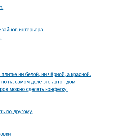
т.
дизайнов интерьера.
.
литке ни белой, ни чёрной, а красной.
 но на самом деле это авто - дом.
тров можно сделать конфетку.
ть по-другому.
новки