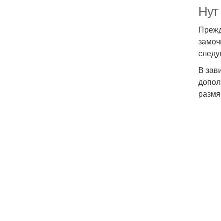
Нут 
Прежд
замоч
следу
В зав
допол
размя