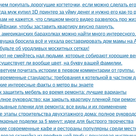
чем покупать дорогущие когтеточки, если можно сделать ег
гда муж купил 3D принтер за уйму денег и нужно его как-то
вам не кажется, что слишком много видео развелось про жиз
йфхаки, чтобы заставить квартиру вкусно пахнуть.
 американских барахолках можно найти много интересного.
вушка бросила всё и уехала реставрировать дом мамы на 
будьте об уродливых москитных сетках!
вот не смейтесь над людьми, которые собирают хорошие ве
существует ли вообще цвет, на букву вашей фамилии.
ветуем почитать истории в первом комментарии от группы.
временные стандарты: требования к котельной в частном 
кие интересные факты о метро вы знаете
к защитить мебель во время ремонта: лучшие варианты
лное руководство: как закрыть квартиру пленкой при ремон
рывные пленки для ремонта: все виды и их применение
е этапы строительства двухэтажного дома: полное руковод
карные поделки за 5 минут: идеи для быстрого творчества
кие современные кафе и рестораны популярны среди мест
довая скамейка из профильной трубы: пошаговая инструк