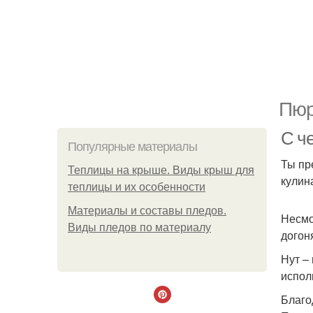
Пюр
С че
Популярные материалы
Ты пр
Теплицы на крыше. Виды крыш для
кулин
теплицы и их особенности
Материалы и составы пледов.
Несмо
Виды пледов по материалу
догон
Нут –
испол
Благо