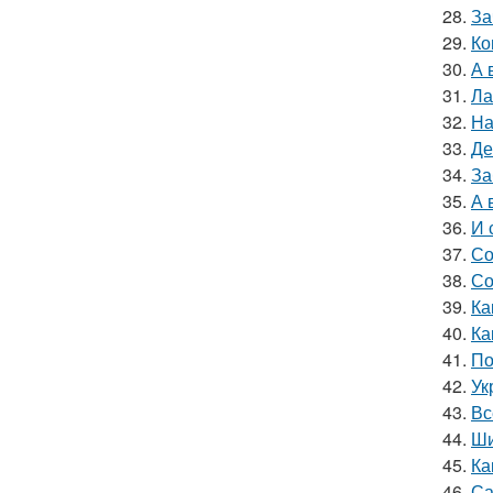
28.
За
29.
Ко
30.
А 
31.
Ла
32.
На
33.
Де
34.
За
35.
А 
36.
И 
37.
Со
38.
Со
39.
Ка
40.
Ка
41.
По
42.
Ук
43.
Вс
44.
Ши
45.
Ка
46.
Са