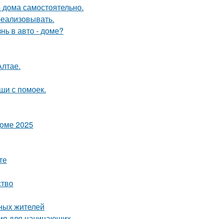
о дома самостоятельно.
 реализовывать.
нь в авто - доме?
Алтае.
щи с помоек.
доме 2025
те
ство
ных жителей
ция для начинающих