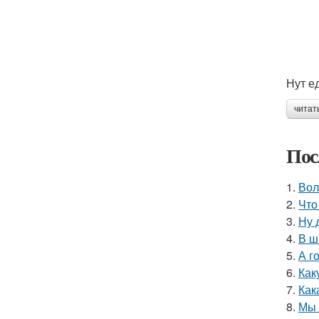
Нут ед
читат
Пос
1.
Вол
2.
Что
3.
Ну 
4.
В ш
5.
А г
6.
Как
7.
Как
8.
Мы 