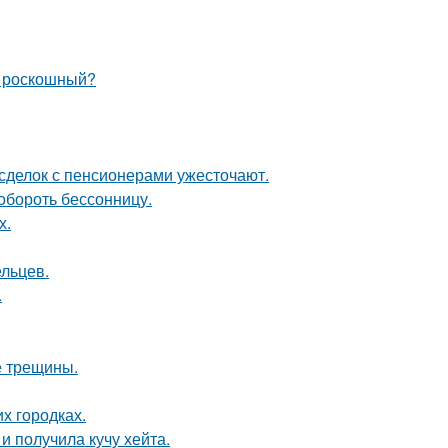
и роскошный?
 сделок с пенсионерами ужесточают.
обороть бессонницу.
х.
ельцев.
.
е трещины.
их городках.
 получила кучу хейта.