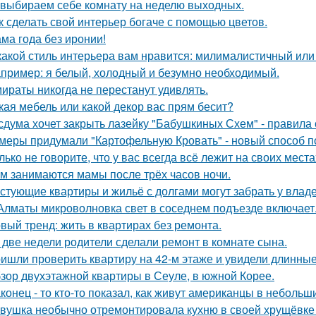
выбираем себе комнату на неделю выходных.
к сделать свой интерьер богаче с помощью цветов.
ма года без иронии!
какой стиль интерьера вам нравится: милималистичный ил
пример: я белый, холодный и безумно необходимый.
ираты никогда не перестанут удивлять.
кая мебель или какой декор вас прям бесит?
сдума хочет закрыть лазейку "Бабушкиных Схем" - правила
меры придумали "Картофельную Кровать" - новый способ п
лько не говорите, что у вас всегда всё лежит на своих места
м занимаются мамы после трёх часов ночи.
стующие квартиры и жильё с долгами могут забрать у влад
Алматы микроволновка свет в соседнем подъезде включает
вый тренд: жить в квартирах без ремонта.
 две недели родители сделали ремонт в комнате сына.
ишли проверить квартиру на 42-м этаже и увидели длинны
зор двухэтажной квартиры в Сеуле, в южной Корее.
конец - то кто-то показал, как живут американцы в небольш
вушка необычно отремонтировала кухню в своей хрущёвке и