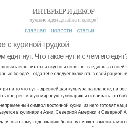
ИНТЕРЬЕР И ДЕКОР
лучшие идеи дизайна и декора!
главная
новости
статьи
е с куриной грудкой
м едят нут. Что такое нут и с чем его едят
едпочитаешь питаться вкусно и полезно, следишь за своей
арные блюда? Тогда тебе следует включать в свой рацион ну
тря на то что нут – древнейшая культура на планете, на р
ять прогрессивную мировую кулинарию и осваивать это бо
 непременный символ восточной кухни, из него готовят нац
ьзуется в кулинарии Азии, Северной Америки и Северной 
даря высокому содержанию белка нут может заменить мясо,