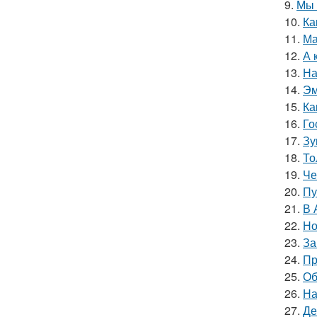
9.
Мы 
10.
Ка
11.
Ма
12.
А 
13.
На
14.
Эм
15.
Ка
16.
Го
17.
Зу
18.
То
19.
Че
20.
Пу
21.
В 
22.
Но
23.
За
24.
Пр
25.
Об
26.
На
27.
Де