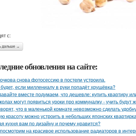
ят с:
ь дальше →
ледние обновления на сайте:
очкова снова фотосессию в постели устроила.
 будет, если миллениалу в руки попадёт хрущёвка?
давайте вместе подумаем, что дешевле: купить квартиру ил
колах могут появиться уроки про коммуналку - учить будут 
оворят, что в маленькой комнате невозможно сделать удобн
ую красоту можно устроить в небольших японских квартирка
ая кухня вам по дизайну и почему нравится?
посмотрим на красивое использование радиаторов в интер