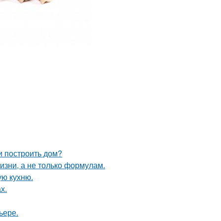
и построить дом?
жизни, а не только формулам.
ую кухню.
х.
ьере.