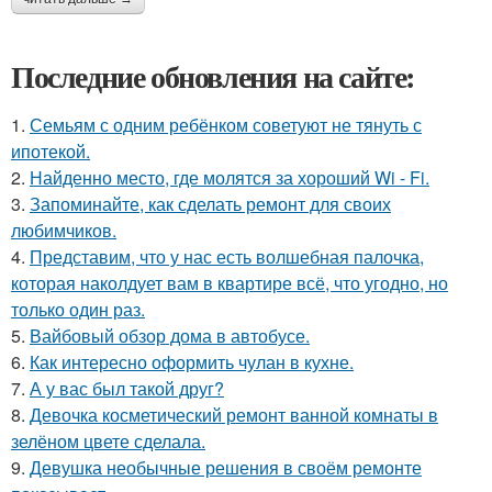
Последние обновления на сайте:
1.
Семьям с одним ребёнком советуют не тянуть с
ипотекой.
2.
Найденно место, где молятся за хороший Wi - Fi.
3.
Запоминайте, как сделать ремонт для своих
любимчиков.
4.
Представим, что у нас есть волшебная палочка,
которая наколдует вам в квартире всё, что угодно, но
только один раз.
5.
Вайбовый обзор дома в автобусе.
6.
Как интересно оформить чулан в кухне.
7.
А у вас был такой друг?
8.
Девочка косметический ремонт ванной комнаты в
зелёном цвете сделала.
9.
Девушка необычные решения в своём ремонте