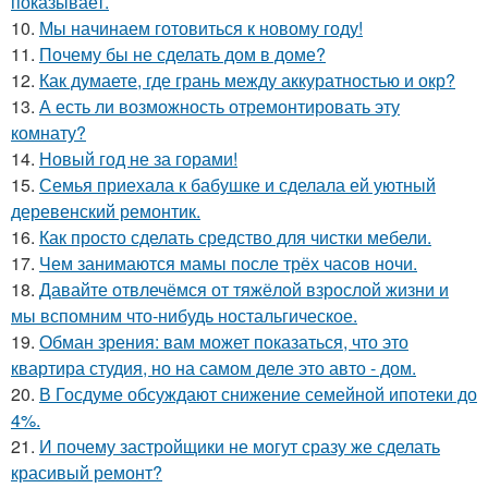
показывает.
10.
Мы начинаем готовиться к новому году!
11.
Почему бы не сделать дом в доме?
12.
Как думаете, где грань между аккуратностью и окр?
13.
А есть ли возможность отремонтировать эту
комнату?
14.
Новый год не за горами!
15.
Семья приехала к бабушке и сделала ей уютный
деревенский ремонтик.
16.
Как просто сделать средство для чистки мебели.
17.
Чем занимаются мамы после трёх часов ночи.
18.
Давайте отвлечёмся от тяжёлой взрослой жизни и
мы вспомним что-нибудь ностальгическое.
19.
Обман зрения: вам может показаться, что это
квартира студия, но на самом деле это авто - дом.
20.
В Госдуме обсуждают снижение семейной ипотеки до
4%.
21.
И почему застройщики не могут сразу же сделать
красивый ремонт?