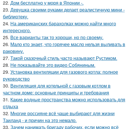
22.
Дом бесплатно у моря в Японии -.
23.
Девушка своими руками делает реалистичную мини -
библиотеку.
24.
На американских барахолках можно найти много
интересного.
25.
Все варианты так то хороши, но по своему.
26.
Мало кто знает, что горячее масло нельзя выливать в
раковину.
27.
Такой сказочный стиль часто называют Рустиком.
28.
Не показывайте это видео Собяниным.
29.
Установка вентиляции для газового котла: полное
руководство
30.
Вентиляция для котельной с газовым котлом в
частном доме: основные принципы и требования
31.
Какие водные пространства можно использовать для
отдыха
32.
Многие россияне всё чаще выбирают для жизни
Таиланд - и причин на это немало.
33.
Зачем нанимать бригаду рабочих, если можно всё