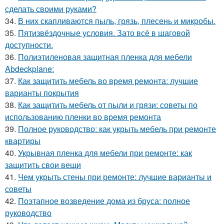
сделать своими руками?
34.
В них скапливаются пыль, грязь, плесень и микробы.
35.
Пятизвёздочные условия. Зато всё в шаговой
доступности.
36.
Полиэтиленовая защитная пленка для мебели
Abdeckplane:
37.
Как защитить мебель во время ремонта: лучшие
варианты покрытия
38.
Как защитить мебель от пыли и грязи: советы по
использованию пленки во время ремонта
39.
Полное руководство: как укрыть мебель при ремонте
квартиры
40.
Укрывная пленка для мебели при ремонте: как
защитить свои вещи
41.
Чем укрыть стены при ремонте: лучшие варианты и
советы
42.
Поэтапное возведение дома из бруса: полное
руководство