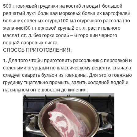
500 г говяжьей грудинки на кости3 л воды1 большой
репчатый лук1 большая морковь2 больших картофеля2
больших соленых огурца100 мл огуречного рассола (по
желанию)30 г перловой крупы2 ст. л. растительного
масла1 ст. л. без горки соли5 – 6 горошин черного
перца2 лавровых листа
СПОСОБ ПРИГОТОВЛЕНИЯ:
1. Для того чтобы приготовить рассольник с перловкой и
солеными огурцами по классическому рецепту, сначала
следует сварить бульон из говядины. Для этого говяжью
грудинку тщательно промыть, залить холодной водой и
на сильном огне довести до кипения.