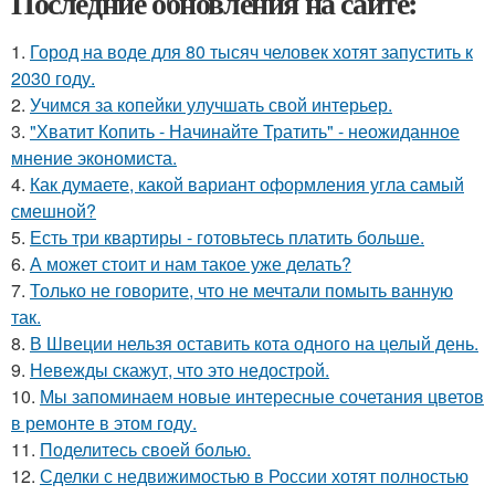
Последние обновления на сайте:
1.
Город на воде для 80 тысяч человек хотят запустить к
2030 году.
2.
Учимся за копейки улучшать свой интерьер.
3.
"Хватит Копить - Начинайте Тратить" - неожиданное
мнение экономиста.
4.
Как думаете, какой вариант оформления угла самый
смешной?
5.
Есть три квартиры - готовьтесь платить больше.
6.
А может стоит и нам такое уже делать?
7.
Только не говорите, что не мечтали помыть ванную
так.
8.
В Швеции нельзя оставить кота одного на целый день.
9.
Невежды скажут, что это недострой.
10.
Мы запоминаем новые интересные сочетания цветов
в ремонте в этом году.
11.
Поделитесь своей болью.
12.
Сделки с недвижимостью в России хотят полностью