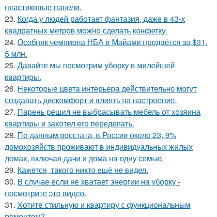
пластиковые панели.
23.
Когда у людей работает фантазия, даже в 43-х
квадратных метров можно сделать конфетку.
24.
Особняк чемпиона НБА в Майами продаётся за $31,
5 млн.
25.
Давайте мы посмотрим уборку в милейшей
квартиры.
26.
Некоторые цвета интерьера действительно могут
создавать дискомфорт и влиять на настроение.
27.
Парень решил не выбрасывать мебель от хозяина
квартиры и захотел его переделать.
28.
По данным росстата, в России около 23, 9%
домохозяйств проживают в индивидуальных жилых
домах, включая дачи и дома на одну семью.
29.
Кажется, такого никто ещё не видел.
30.
В случае если не хватает энергии на уборку -
посмотрите это видео.
31.
Хотите стильную и квартиру с функциональным
ремонтом?