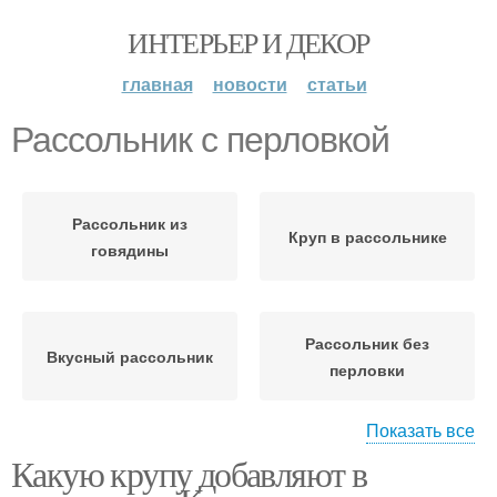
ИНТЕРЬЕР И ДЕКОР
главная
новости
статьи
Рассольник с перловкой
Рассольник из
Круп в рассольнике
говядины
Рассольник без
Вкусный рассольник
перловки
Показать все
Какую крупу добавляют в
Рассольник с пшеном