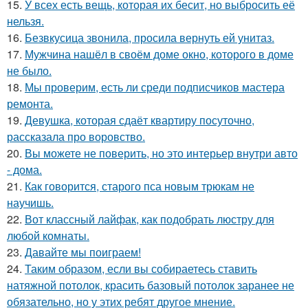
15.
У всех есть вещь, которая их бесит, но выбросить её
нельзя.
16.
Безвкусица звонила, просила вернуть ей унитаз.
17.
Мужчина нашёл в своём доме окно, которого в доме
не было.
18.
Мы проверим, есть ли среди подписчиков мастера
ремонта.
19.
Девушка, которая сдаёт квартиру посуточно,
рассказала про воровство.
20.
Вы можете не поверить, но это интерьер внутри авто
- дома.
21.
Как говорится, старого пса новым трюкам не
научишь.
22.
Вот классный лайфак, как подобрать люстру для
любой комнаты.
23.
Давайте мы поиграем!
24.
Таким образом, если вы собираетесь ставить
натяжной потолок, красить базовый потолок заранее не
обязательно, но у этих ребят другое мнение.