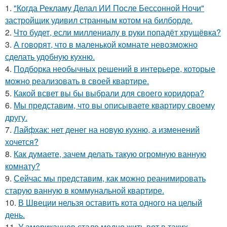
1.
"Когда Рекламу Делал ИИ После Бессонной Ночи"
застройщик удивил странным котом на билборде.
2.
Что будет, если миллениалу в руки попадёт хрущёвка?
3.
А говорят, что в маленькой комнате невозможно
сделать удобную кухню.
4.
Подборка необычных решений в интерьере, которые
можно реализовать в своей квартире.
5.
Какой всвет вы бы выбрали для своего коридора?
6.
Мы представим, что вы описываете квартиру своему
другу.
7.
Лайфхак: нет денег на новую кухню, а изменений
хочется?
8.
Как думаете, зачем делать такую огромную ванную
комнату?
9.
Сейчас мы представим, как можно реанимировать
старую ванную в коммунальной квартире.
10.
В Швеции нельзя оставить кота одного на целый
день.
11.
У американцев стало модно жить вот в таких