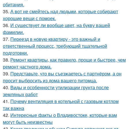
обитания.
35.
А вот не смейтесь над людьми, которые собирают
хорошие вещи с помоек.
36.
И существует ли вообще цвет, на букву вашей
фамилии.
37.
Переезд в новую квартиру - это важный и
ответственный процесс, требующий тщательной
подготовки.
38.
Ремонт квартиры, как правило, проще и быстрее, чем
ремонт частного дома.
39.
Представьте, что вы съезжаетесь с партнёром, а он
просит выбросить из дома вашего питомца.
40.
Виды и особенности утилизации грунта после
земляных работ
41.
Почему вентиляция в котельной с газовым котлом
так важна
42.
Интересные факты о Владивостоке, которые вам
могут быть неизвестны
43.
Какие традиции и обычаи Сургута отличают его от