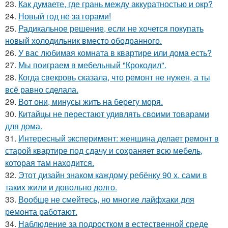
23.
Как думаете, где грань между аккуратностью и окр?
24.
Новый год не за горами!
25.
Радикальное решение, если не хочется покупать
новый холодильник вместо ободранного.
26.
У вас любимая комната в квартире или дома есть?
27.
Мы поиграем в мебельный "Крокодил".
28.
Когда свекровь сказала, что ремонт не нужен, а ты
всё равно сделала.
29.
Вот они, минусы жить на берегу моря.
30.
Китайцы не перестают удивлять своими товарами
для дома.
31.
Интересный эксперимент: женщина делает ремонт в
старой квартире под сдачу и сохраняет всю мебель,
которая там находится.
32.
Этот дизайн знаком каждому ребёнку 90 х. сами в
таких жили и довольно долго.
33.
Вообще не смейтесь, но многие лайфхаки для
ремонта работают.
34.
Наблюдение за подростком в естественной среде