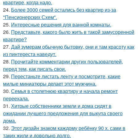
квартире, когда надо.
24.
Более 3000 семей остались без квартир из-за
"Пенсионерских Схем".
25.
Интересные решения для ванной комнаты.
26.
Представьте, какого было жить в такой замусоренной
квартире?
27.
Дай зумерам обычную бытовку, они и там красоту как
из пинтереста наведут.
28.
Прочитайте комментарии других пользователей,
перед тем, как писать свои.
29.
Перестаньте листать ленту и посмотрите, какие
милые миниатюры делает этот мужчина.
30.
Семья в столетнюю квартиру и начала ремонт
переехала.
31.
Хитрые собственники земли и дома сидят в
ожидании лучшего предложения для выкупа своего
дома.
32.
Этот дизайн знаком каждому ребёнку 90 х. сами в
таких жили и довольно долго.