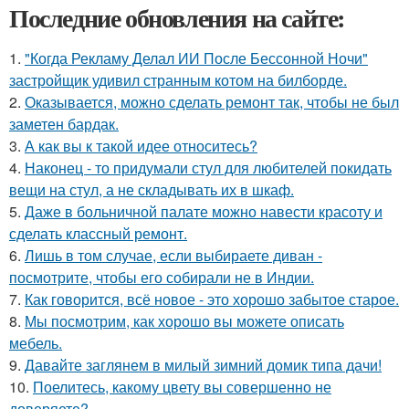
Последние обновления на сайте:
1.
"Когда Рекламу Делал ИИ После Бессонной Ночи"
застройщик удивил странным котом на билборде.
2.
Оказывается, можно сделать ремонт так, чтобы не был
заметен бардак.
3.
А как вы к такой идее относитесь?
4.
Наконец - то придумали стул для любителей покидать
вещи на стул, а не складывать их в шкаф.
5.
Даже в больничной палате можно навести красоту и
сделать классный ремонт.
6.
Лишь в том случае, если выбираете диван -
посмотрите, чтобы его собирали не в Индии.
7.
Как говорится, всё новое - это хорошо забытое старое.
8.
Мы посмотрим, как хорошо вы можете описать
мебель.
9.
Давайте заглянем в милый зимний домик типа дачи!
10.
Поелитесь, какому цвету вы совершенно не
доверяете?