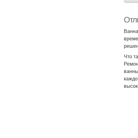
Отл
Ванна
време
решен
Что т
Ремон
ванны
каждо
высок