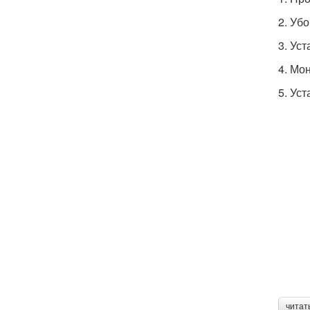
2. Уб
3. Уст
4. Мо
5. Ус
читат