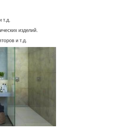
 т.д.
ических изделий.
торов и т.д.