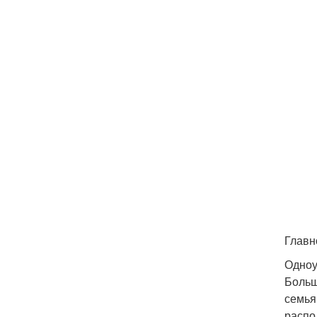
Главн
Одноу
Больш
семья
распо