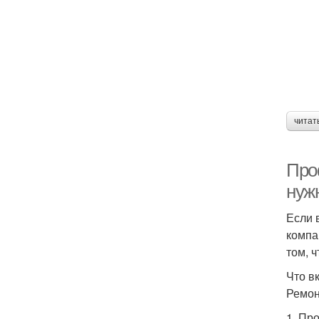
читат
Про
нуж
Если 
компа
том, 
Что в
Ремон
1. Пр