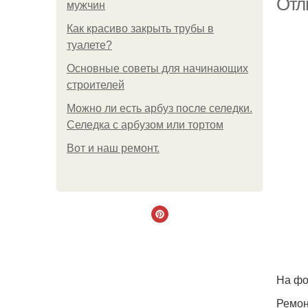
Отл
мужчин
Как красиво закрыть трубы в
туалете?
Основные советы для начинающих
строителей
Можно ли есть арбуз после селедки.
Селедка с арбузом или тортом
Boт и наш ремoнт.
На фо
Ремон