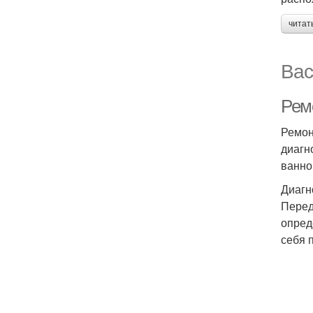
читат
Вас
Ремо
Ремон
диагн
ванно
Диагн
Перед
опред
себя 