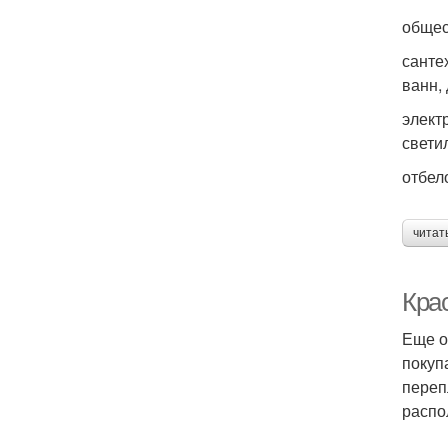
общес
санте
ванн,
элект
свети
отбел
читат
Кра
Еще о
покуп
переп
распо