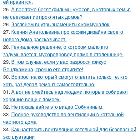
ей нравится.
25.
А вас тоже бесят фильмы ужасов, в которых семья
не съезжает из проклятых домов?
26.
Заглянем внутрь знаменитых коммуналок.
27.
Ксения Анатольевна про косяки дизайна своего
нового дома рассказывает.
28.
Гениальное решение, о котором мало кто
задумывается: мусоропровод прямо в столешнице.
29.
В том случае, если у вас разросся фикус
Бенджамина, срочно его стригите!
30.
Вопрос, на который смогут ответить только те, кто
хоть раз делал ремонт самостоятельно.
31.
А вот не смейтесь над людьми, которые собирают
хорошие вещи с помоек.
32.
Не показывайте это видео Собяниным.
33.
Полное руководство по вентиляции в котельной
частного дома
34.
Как настроить вентиляцию котельной для безопасной
эксплуатации