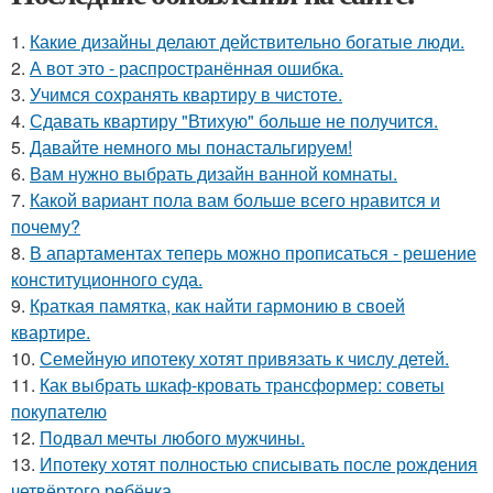
1.
Какие дизайны делают действительно богатые люди.
2.
А вот это - распространённая ошибка.
3.
Учимся сохранять квартиру в чистоте.
4.
Сдавать квартиру "Втихую" больше не получится.
5.
Давайте немного мы понастальгируем!
6.
Вам нужно выбрать дизайн ванной комнаты.
7.
Какой вариант пола вам больше всего нравится и
почему?
8.
В апартаментах теперь можно прописаться - решение
конституционного суда.
9.
Краткая памятка, как найти гармонию в своей
квартире.
10.
Семейную ипотеку хотят привязать к числу детей.
11.
Как выбрать шкаф-кровать трансформер: советы
покупателю
12.
Подвал мечты любого мужчины.
13.
Ипотеку хотят полностью списывать после рождения
четвёртого ребёнка.