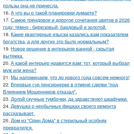
пользы она не принесла.
16.
А что вы о такой планировки думаете?
17.
Самое трендовое и дорогое сочетания цветов в 2026
году: тёмно - бирюзовый, бардовый и золотой.
18.
Какие квартирные изыски казались вам показателем
богатства, а для других это было нормальным?
19.
Новое решение в интерьере ванной - скрытая
вытяжка.
20.
А какой интерьер нравится вам: тот, который выбрал
муж или жена?
21.
Мы напоминаем, что до нового года совсем немного!
22.
Впервые суд пенсионерке в отмене сделки "под
Влиянием Мошенников отказал".
23.
Долой скучные тумбочки, да здравствуют шкафчики.
24.
Девушка о необычных фишках своего ремонта
рассказывает.
25.
Дом из "Один Дома" в стерильный особняк
превратился.