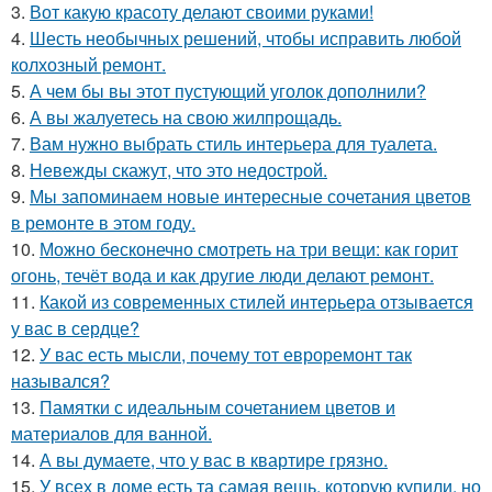
3.
Вот какую красоту делают своими руками!
4.
Шесть необычных решений, чтобы исправить любой
колхозный ремонт.
5.
А чем бы вы этот пустующий уголок дополнили?
6.
А вы жалуетесь на свою жилпрощадь.
7.
Вам нужно выбрать стиль интерьера для туалета.
8.
Невежды скажут, что это недострой.
9.
Мы запоминаем новые интересные сочетания цветов
в ремонте в этом году.
10.
Можно бесконечно смотреть на три вещи: как горит
огонь, течёт вода и как другие люди делают ремонт.
11.
Какой из современных стилей интерьера отзывается
у вас в сердце?
12.
У вас есть мысли, почему тот евроремонт так
назывался?
13.
Памятки с идеальным сочетанием цветов и
материалов для ванной.
14.
А вы думаете, что у вас в квартире грязно.
15.
У всех в доме есть та самая вещь, которую купили, но