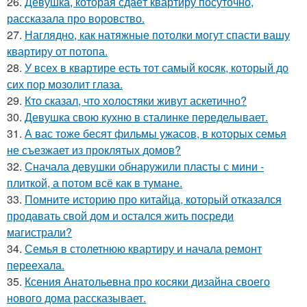
26.
Девушка, которая сдаёт квартиру посуточно,
рассказала про воровство.
27.
Наглядно, как натяжные потолки могут спасти вашу
квартиру от потопа.
28.
У всех в квартире есть тот самый косяк, который до
сих пор мозолит глаза.
29.
Кто сказал, что холостяки живут аскетично?
30.
Девушка свою кухню в сталинке переделывает.
31.
А вас тоже бесят фильмы ужасов, в которых семья
не съезжает из проклятых домов?
32.
Сначала девушки обнаружили пласты с мини -
плиткой, а потом всё как в тумане.
33.
Помните историю про китайца, который отказался
продавать свой дом и остался жить посреди
магистрали?
34.
Семья в столетнюю квартиру и начала ремонт
переехала.
35.
Ксения Анатольевна про косяки дизайна своего
нового дома рассказывает.