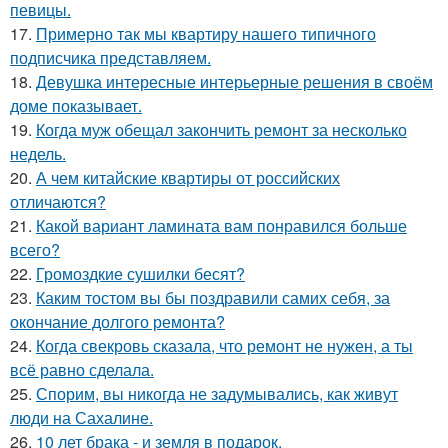
певицы.
17.
Примерно так мы квартиру нашего типичного
подписчика представляем.
18.
Девушка интересные интерьерные решения в своём
доме показывает.
19.
Когда муж обещал закончить ремонт за несколько
недель.
20.
А чем китайские квартиры от российских
отличаются?
21.
Какой вариант ламината вам понравился больше
всего?
22.
Громоздкие сушилки бесят?
23.
Каким тостом вы бы поздравили самих себя, за
окончание долгого ремонта?
24.
Когда свекровь сказала, что ремонт не нужен, а ты
всё равно сделала.
25.
Спорим, вы никогда не задумывались, как живут
люди на Сахалине.
26.
10 лет брака - и земля в подарок.