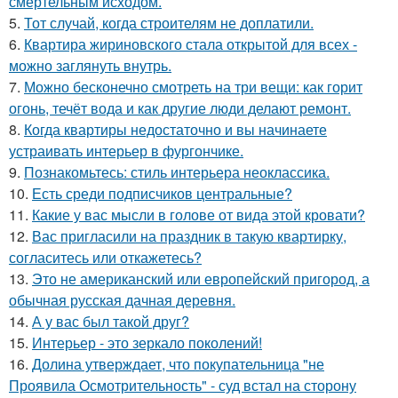
смертельным исходом.
5.
Тот случай, когда строителям не доплатили.
6.
Квартира жириновского стала открытой для всех -
можно заглянуть внутрь.
7.
Можно бесконечно смотреть на три вещи: как горит
огонь, течёт вода и как другие люди делают ремонт.
8.
Когда квартиры недостаточно и вы начинаете
устраивать интерьер в фургончике.
9.
Познакомьтесь: стиль интерьера неоклассика.
10.
Есть среди подписчиков центральные?
11.
Какие у вас мысли в голове от вида этой кровати?
12.
Вас пригласили на праздник в такую квартирку,
согласитесь или откажетесь?
13.
Это не американский или европейский пригород, а
обычная русская дачная деревня.
14.
А у вас был такой друг?
15.
Интерьер - это зеркало поколений!
16.
Долина утверждает, что покупательница "не
Проявила Осмотрительность" - суд встал на сторону