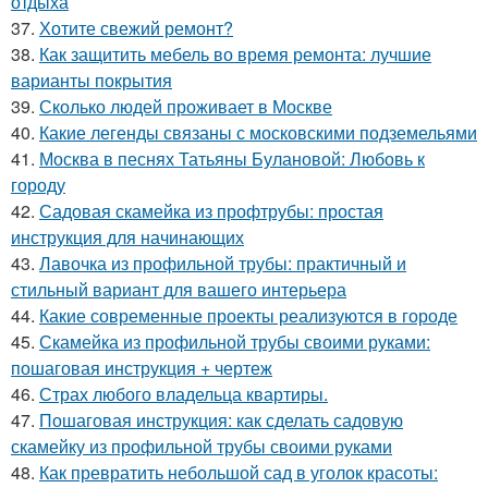
отдыха
37.
Хотите свежий ремонт?
38.
Как защитить мебель во время ремонта: лучшие
варианты покрытия
39.
Сколько людей проживает в Москве
40.
Какие легенды связаны с московскими подземельями
41.
Москва в песнях Татьяны Булановой: Любовь к
городу
42.
Садовая скамейка из профтрубы: простая
инструкция для начинающих
43.
Лавочка из профильной трубы: практичный и
стильный вариант для вашего интерьера
44.
Какие современные проекты реализуются в городе
45.
Скамейка из профильной трубы своими руками:
пошаговая инструкция + чертеж
46.
Страх любого владельца квартиры.
47.
Пошаговая инструкция: как сделать садовую
скамейку из профильной трубы своими руками
48.
Как превратить небольшой сад в уголок красоты: