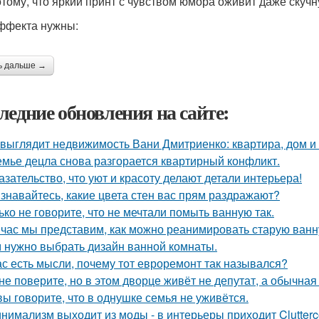
отому, что яркий принт с чувством юмора оживит даже скучн
ффекта нужны:
ь дальше →
ледние обновления на сайте:
 выглядит недвижимость Вани Дмитриенко: квартира, дом и 
емье децла снова разгорается квартирный конфликт.
азательство, что уют и красоту делают детали интерьера!
знавайтесь, какие цвета стен вас прям раздражают?
ько не говорите, что не мечтали помыть ванную так.
час мы представим, как можно реанимировать старую ванн
 нужно выбрать дизайн ванной комнаты.
ас есть мысли, почему тот евроремонт так назывался?
не поверите, но в этом дворце живёт не депутат, а обычная
вы говорите, что в однушке семья не уживётся.
нимализм выходит из моды - в интерьеры приходит Clutterc