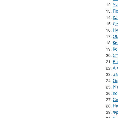
12.
Уч
13.
По
14.
Ка
15.
Де
16.
Ну
17.
Об
18.
Ки
19.
Ко
20.
Ст
21.
В 
22.
А 
23.
За
24.
Ок
25.
И 
26.
Ко
27.
Св
28.
На
29.
Фр