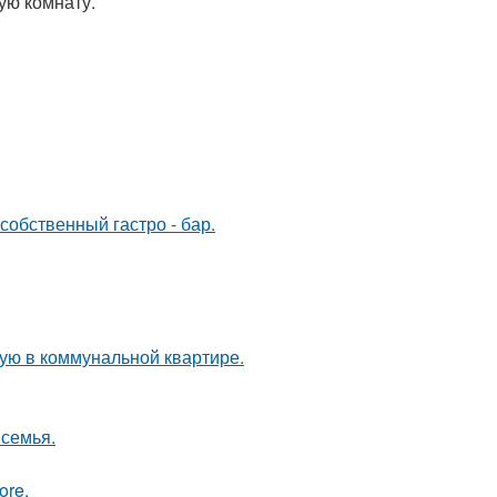
ую комнату.
собственный гастро - бар.
ую в коммунальной квартире.
 семья.
ore.