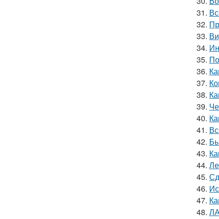
30.
Во
31.
Вс
32.
Пр
33.
Ви
34.
Ин
35.
По
36.
Ка
37.
Ко
38.
Ка
39.
Че
40.
Ка
41.
Вс
42.
Бы
43.
Ка
44.
Ле
45.
Сд
46.
Ис
47.
Ка
48.
ЛА