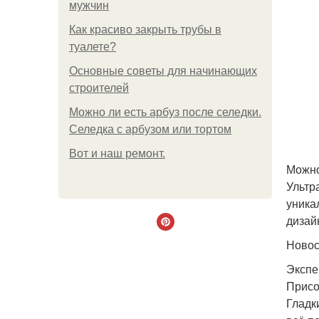
мужчин
Как красиво закрыть трубы в
туалете?
Основные советы для начинающих
строителей
Можно ли есть арбуз после селедки.
Селедка с арбузом или тортом
Boт и наш ремoнт.
Можно
Ультр
уника
дизай
Ново
Экспе
Присо
Гладк