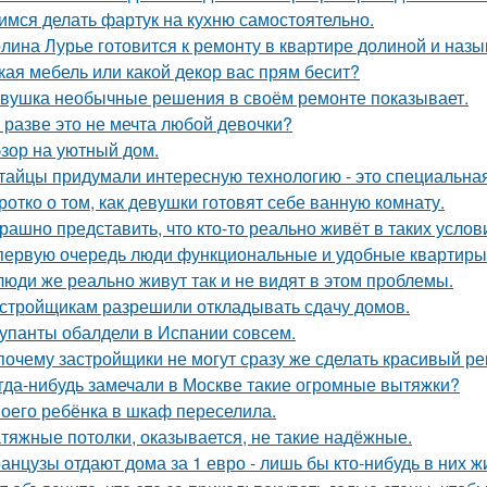
имся делать фартук на кухню самостоятельно.
лина Лурье готовится к ремонту в квартире долиной и наз
кая мебель или какой декор вас прям бесит?
вушка необычные решения в своём ремонте показывает.
 разве это не мечта любой девочки?
зор на уютный дом.
тайцы придумали интересную технологию - это специальная
ротко о том, как девушки готовят себе ванную комнату.
рашно представить, что кто-то реально живёт в таких услов
первую очередь люди функциональные и удобные квартиры
люди же реально живут так и не видят в этом проблемы.
стройщикам разрешили откладывать сдачу домов.
упанты обалдели в Испании совсем.
почему застройщики не могут сразу же сделать красивый р
гда-нибудь замечали в Москве такие огромные вытяжки?
оего ребёнка в шкаф переселила.
тяжные потолки, оказывается, не такие надёжные.
анцузы отдают дома за 1 евро - лишь бы кто-нибудь в них ж