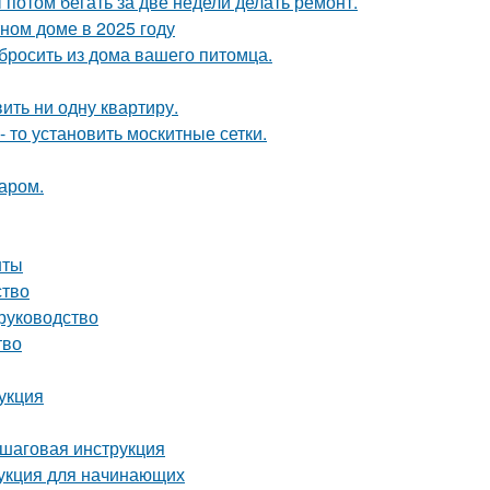
ы потом бегать за две недели делать ремонт.
тном доме в 2025 году
ыбросить из дома вашего питомца.
вить ни одну квартиру.
- то установить москитные сетки.
аром.
нты
ство
 руководство
тво
укция
ошаговая инструкция
укция для начинающих