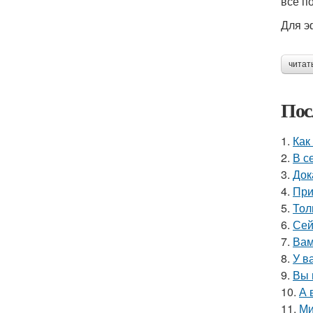
всё п
Для э
читат
Пос
1.
Как
2.
В с
3.
Док
4.
При
5.
Тол
6.
Сей
7.
Вам
8.
У в
9.
Вы 
10.
А 
11.
Ми