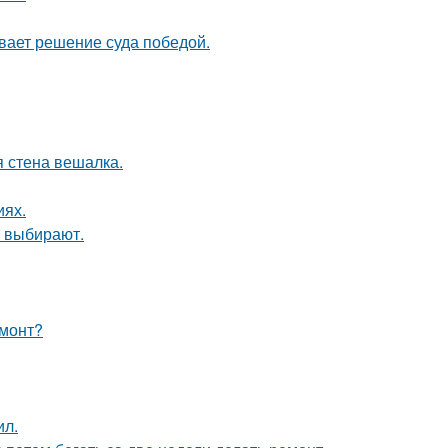
ывает решение суда победой.
 стена вешалка.
иях.
 выбирают.
емонт?
ил.