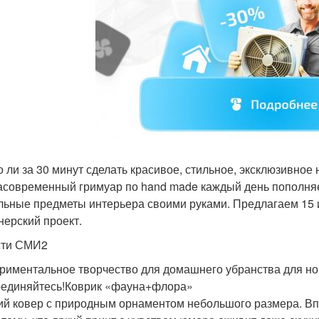
 ли за 30 минут сделать красивое, стильное, эксклюзивное 
асовременный гримуар по hand made каждый день пополняет
льные предметы интерьера своими руками. Предлагаем 15
нерский проект.
сти СМИ2
риментальное творчество для домашнего убранства для нов
единяйтесь!Коврик «фауна+флора»
ий ковер с природным орнаментом небольшого размера. Впе