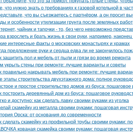
т объясните, что это за прикол: покупать голые стены, чтоб
е, что нужно знать о требованиях к газовой котельной в час
едставьте, что вы съезжаетесь с партнёром, а он просит в
ды и особенности утилизации грунта после земляных работ
тернет, чайник и тапочки - то, без чего невозможно предста
ра взрослеть и брать жизнь в свои руки, например, наконец 
кие интересные факты о московских монастырях и храмах
гда предложение руки и сердца едва ли не закончилось пож
к защитить пол и мебель от пыли и грязи во время ремонта
м укрыть стены при ремонте: лучшие варианты и советы
к правильно накрывать мебель при ремонте: лучшие вариа
е этапы строительства двухэтажного дома: полное руковод
строе и простое строительство домов из бруса: пошаговое
к построить деревянный дом из бруса: пошаговое руководс
гко и доступно: как сделать лавку своими руками из уголка
елай скамейку из металла своими руками: пошаговая инстр
тория Орска: от основания до современности
к сделать скамейку из профильной трубы своими руками: п
ВОЧКА кованая скамейка своими руками: пошаговая инстр