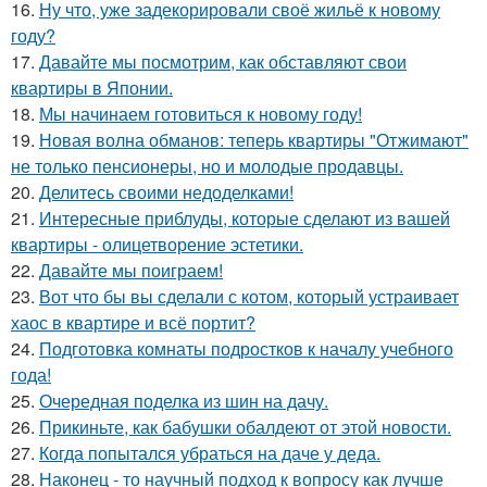
16.
Ну что, уже задекорировали своё жильё к новому
году?
17.
Давайте мы посмотрим, как обставляют свои
квартиры в Японии.
18.
Мы начинаем готовиться к новому году!
19.
Новая волна обманов: теперь квартиры "Отжимают"
не только пенсионеры, но и молодые продавцы.
20.
Делитесь своими недоделками!
21.
Интересные приблуды, которые сделают из вашей
квартиры - олицетворение эстетики.
22.
Давайте мы поиграем!
23.
Вот что бы вы сделали с котом, который устраивает
хаос в квартире и всё портит?
24.
Подготовка комнаты подростков к началу учебного
года!
25.
Очередная поделка из шин на дачу.
26.
Прикиньте, как бабушки обалдеют от этой новости.
27.
Когда попытался убраться на даче у деда.
28.
Наконец - то научный подход к вопросу как лучше