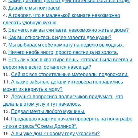
2.
Какие дизайны делают действительно богатые люди.
3.
Давайте мы поиграем!
4.
А говорят, что в маленькой комнате невозможно
сделать удобную кухню.
5.
Без чего, как вы считаете, невозможно жить в доме?
6.
Как вы относитесь к идее завести две кухни?
7.
Мы выбираем себе комнату на неделю выходных.
8.
Ничего необычного, просто лестница из золота.
9.
Есть ли у вас в квартире вещь, которая была всегда и,
вероятнее всего, останется навсегда?
10.
Сейчас все строительные материалы подорожали.
11.
А какие забытые детали интерьера понравились
может их вернуть в моду?
12.
Девушка попросила подписчиков придумать, что
делать в этом углу и тут началось.
13.
Подвал мечты любого мужчины.
14.
Продавцов квартир начали проверять на полиграфе
- из-за страха "Схемы Долиной".
15.
А вы уже дом к новому году украсили?