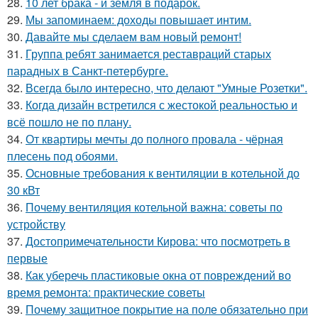
28.
10 лет брака - и земля в подарок.
29.
Мы запоминаем: доходы повышает интим.
30.
Давайте мы сделаем вам новый ремонт!
31.
Группа ребят занимается реставраций старых
парадных в Санкт-петербурге.
32.
Всегда было интересно, что делают "Умные Розетки".
33.
Когда дизайн встретился с жестокой реальностью и
всё пошло не по плану.
34.
От квартиры мечты до полного провала - чёрная
плесень под обоями.
35.
Основные требования к вентиляции в котельной до
30 кВт
36.
Почему вентиляция котельной важна: советы по
устройству
37.
Достопримечательности Кирова: что посмотреть в
первые
38.
Как уберечь пластиковые окна от повреждений во
время ремонта: практические советы
39.
Почему защитное покрытие на поле обязательно при