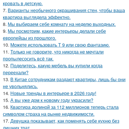
кровать в детскую.
7.
Варианты необычного окрашивания стен, чтобы ваша
квартира выглядела эффектно.
8.
Мы выбираем себе комнату на неделю выходных.
9.
Мы посмотрим, какие интерьеры делали себе
европейцы из прошлого.
10.
Можете использовать Т 9 или свою фантазию.
11.
Только не говорите, что никогда не мечтали
пропылесосить всё так.
12.
Поделитесь, какую мебель вы купили когда
переехали?
13.
В Китае сотрудникам раздают квартиры, лишь бы они
не увольнялись.
14.
Новые тренды в интерьере в 2026 году!
15.
А вы уже дом к новому году украсили?
16.
Квартира долиной за 112 миллионов теперь стала
символом страха на рынке недвижимости.
17.
Девушка показывает, как поменять себе кухню без
лишних трат.