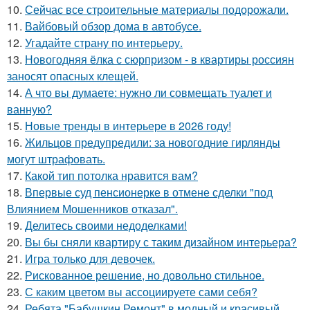
10.
Сейчас все строительные материалы подорожали.
11.
Вайбовый обзор дома в автобусе.
12.
Угадайте страну по интерьеру.
13.
Новогодняя ёлка с сюрпризом - в квартиры россиян
заносят опасных клещей.
14.
А что вы думаете: нужно ли совмещать туалет и
ванную?
15.
Новые тренды в интерьере в 2026 году!
16.
Жильцов предупредили: за новогодние гирлянды
могут штрафовать.
17.
Какой тип потолка нравится вам?
18.
Впервые суд пенсионерке в отмене сделки "под
Влиянием Мошенников отказал".
19.
Делитесь своими недоделками!
20.
Вы бы сняли квартиру с таким дизайном интерьера?
21.
Игра только для девочек.
22.
Рискованное решение, но довольно стильное.
23.
С каким цветом вы ассоциируете сами себя?
24.
Ребята "Бабушкин Ремонт" в модный и красивый