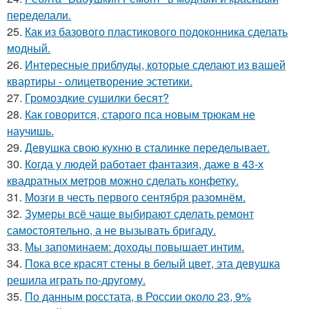
переделали.
25.
Как из базового пластикового подоконника сделать
модный.
26.
Интересные приблуды, которые сделают из вашей
квартиры - олицетворение эстетики.
27.
Громоздкие сушилки бесят?
28.
Как говорится, старого пса новым трюкам не
научишь.
29.
Девушка свою кухню в сталинке переделывает.
30.
Когда у людей работает фантазия, даже в 43-х
квадратных метров можно сделать конфетку.
31.
Мозги в честь первого сентября разомнём.
32.
Зумеры всё чаще выбирают сделать ремонт
самостоятельно, а не вызывать бригаду.
33.
Мы запоминаем: доходы повышает интим.
34.
Пока все красят стены в белый цвет, эта девушка
решила играть по-другому.
35.
По данным росстата, в России около 23, 9%