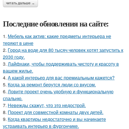
читать дальше →
Последние обновления на сайте:
1.
Мебель как актив: какие предметы интерьера не
теряют в цене
2.
Город на воде для 80 тысяч человек хотят запустить к
2030 году.
3.
Лайфхаки, чтобы поддерживать чистоту и красоту в
вашем жилье.
4.
А какой интерьер для вас премиальным кажется?
5.
Когда за ремонт берутся люди со вкусом.
6.
Ловите проект очень удобную и функциональную
спальню.
7.
Невежды скажут, что это недострой.
8.
Проект для совместной комнаты двух детей.
9.
Когда квартиры недостаточно и вы начинаете
устраивать интерьер в фургончике.