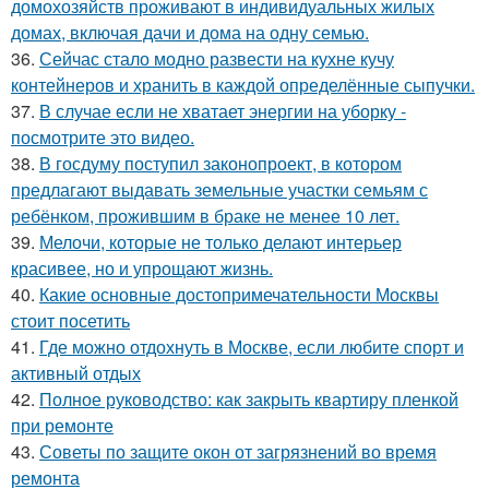
домохозяйств проживают в индивидуальных жилых
домах, включая дачи и дома на одну семью.
36.
Сейчас стало модно развести на кухне кучу
контейнеров и хранить в каждой определённые сыпучки.
37.
В случае если не хватает энергии на уборку -
посмотрите это видео.
38.
В госдуму поступил законопроект, в котором
предлагают выдавать земельные участки семьям с
ребёнком, прожившим в браке не менее 10 лет.
39.
Мелочи, которые не только делают интерьер
красивее, но и упрощают жизнь.
40.
Какие основные достопримечательности Москвы
стоит посетить
41.
Где можно отдохнуть в Москве, если любите спорт и
активный отдых
42.
Полное руководство: как закрыть квартиру пленкой
при ремонте
43.
Советы по защите окон от загрязнений во время
ремонта