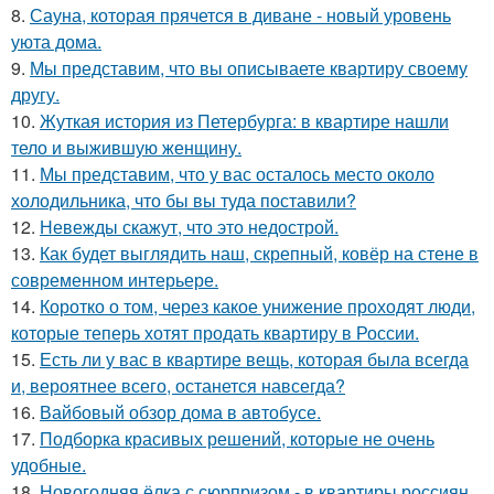
8.
Сауна, которая прячется в диване - новый уровень
уюта дома.
9.
Мы представим, что вы описываете квартиру своему
другу.
10.
Жуткая история из Петербурга: в квартире нашли
тело и выжившую женщину.
11.
Мы представим, что у вас осталось место около
холодильника, что бы вы туда поставили?
12.
Невежды скажут, что это недострой.
13.
Как будет выглядить наш, скрепный, ковёр на стене в
современном интерьере.
14.
Коротко о том, через какое унижение проходят люди,
которые теперь хотят продать квартиру в России.
15.
Есть ли у вас в квартире вещь, которая была всегда
и, вероятнее всего, останется навсегда?
16.
Вайбовый обзор дома в автобусе.
17.
Подборка красивых решений, которые не очень
удобные.
18.
Новогодняя ёлка с сюрпризом - в квартиры россиян