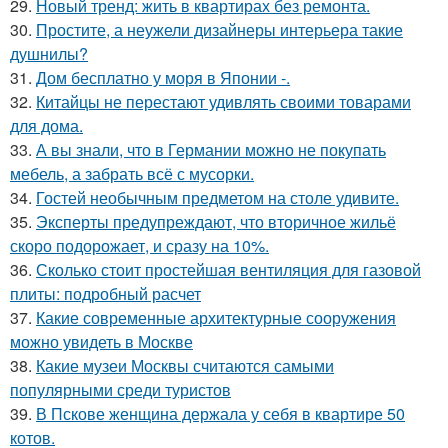
29.
Новый тренд: жить в квартирах без ремонта.
30.
Простите, а неужели дизайнеры интерьера такие
душнилы?
31.
Дом бесплатно у моря в Японии -.
32.
Китайцы не перестают удивлять своими товарами
для дома.
33.
А вы знали, что в Германии можно не покупать
мебель, а забрать всё с мусорки.
34.
Гостей необычным предметом на столе удивите.
35.
Эксперты предупреждают, что вторичное жильё
скоро подорожает, и сразу на 10%.
36.
Сколько стоит простейшая вентиляция для газовой
плиты: подробный расчет
37.
Какие современные архитектурные сооружения
можно увидеть в Москве
38.
Какие музеи Москвы считаются самыми
популярными среди туристов
39.
В Пскове женщина держала у себя в квартире 50
котов.