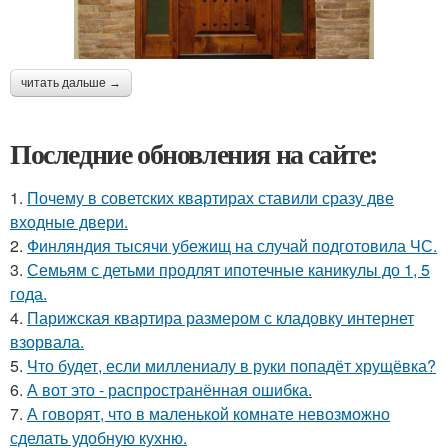
читать дальше →
Последние обновления на сайте:
1.
Почему в советских квартирах ставили сразу две
входные двери.
2.
Финляндия тысячи убежищ на случай подготовила ЧС.
3.
Семьям с детьми продлят ипотечные каникулы до 1, 5
года.
4.
Парижская квартира размером с кладовку интернет
взорвала.
5.
Что будет, если миллениалу в руки попадёт хрущёвка?
6.
А вот это - распространённая ошибка.
7.
А говорят, что в маленькой комнате невозможно
сделать удобную кухню.