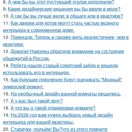
8.
А чем бы вы этот пустующий уголок дополнили?
9.
Какие дизайнерские решения вы бы ввели в моду?
10.
А где бы вы лучше жили: в общаге или в квартире?
11.
Как дверки для котов могут стать частью модного
интерьера в современном доме.
12.
Приехали. Теперь в гараже жить реалистичнее, чем в
квартире.
13.
Дожили! Наконец обратили внимание на состояние
общежитий в России.
14.
Ребята нашли старый советский забор и решили
использовать его в интерьере.
15.
Как будущие поколения будут оценивать "Модный"
зумерский ремонт.
16.
На необычный дизайн ванной комнаты решились.
17.
А у вас был такой друг?
18.
А что вы о такой планировки думаете?
19.
На 2026 год вам нужно выбрать новый дизайн
интерьера для вашей квартиры.
20.
Старички, подъём! Вы?что из этого помните