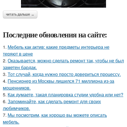
читать дальше →
Последние обновления на сайте:
1.
Мебель как актив: какие предметы интерьера не
теряют в цене
2.
Оказывается, можно сделать ремонт так, чтобы не был
заметен бардак.
3.
Тот случай, когда нужно просто довериться процессу.
4.
Пенсионер из Москвы лишился 71 миллиона из-за
мошенников.
5.
Как думаете, такая планировка студии удобна или нет?
6.
Запоминайте, как сделать ремонт для своих
любимчиков.
7.
Мы посмотрим, как хорошо вы можете описать
мебель.