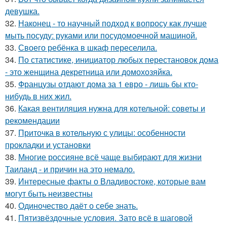
девушка.
32.
Наконец - то научный подход к вопросу как лучше
мыть посуду: руками или посудомоечной машиной.
33.
Своего ребёнка в шкаф переселила.
34.
По статистике, инициатор любых перестановок дома
- это женщина декретница или домохозяйка.
35.
Французы отдают дома за 1 евро - лишь бы кто-
нибудь в них жил.
36.
Какая вентиляция нужна для котельной: советы и
рекомендации
37.
Приточка в котельную с улицы: особенности
прокладки и установки
38.
Многие россияне всё чаще выбирают для жизни
Таиланд - и причин на это немало.
39.
Интересные факты о Владивостоке, которые вам
могут быть неизвестны
40.
Одиночество даёт о себе знать.
41.
Пятизвёздочные условия. Зато всё в шаговой