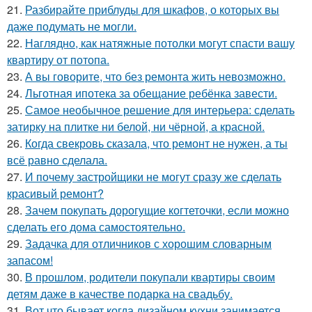
21.
Разбирайте приблуды для шкафов, о которых вы
даже подумать не могли.
22.
Наглядно, как натяжные потолки могут спасти вашу
квартиру от потопа.
23.
А вы говорите, что без ремонта жить невозможно.
24.
Льготная ипотека за обещание ребёнка завести.
25.
Самое необычное решение для интерьера: сделать
затирку на плитке ни белой, ни чёрной, а красной.
26.
Когда свекровь сказала, что ремонт не нужен, а ты
всё равно сделала.
27.
И почему застройщики не могут сразу же сделать
красивый ремонт?
28.
Зачем покупать дорогущие когтеточки, если можно
сделать его дома самостоятельно.
29.
Задачка для отличников с хорошим словарным
запасом!
30.
В прошлом, родители покупали квартиры своим
детям даже в качестве подарка на свадьбу.
31.
Вот что бывает когда дизайном кухни занимается