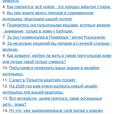
ремонте.
4.
Как говорится, всё новое - это хорошо забытое старое.
5.
Вы уже знаете много трендов в современном
интерьера, благодаря нашей группе!
6.
Поделитесь ностальгичными вещами, которые видели
, внимание, только в доме у бабушки.
7.
За рост коммуналки в Приморье " ветер"Назначили.
8.
За несколько решений мы делаем из скучной спальни -
модную.
9.
Как думаете, удобно ли жить в таком треугольном доме
или лучше такой только снимать?
10.
Попытаемся проверить ваши знания в дизайне
интерьера.
11.
Салют в Тольятти квартиру поджёг.
12.
На 2026 год вам нужно выбрать новый дизайн
интерьера для вашей квартиры.
13.
Вот интересно, зачем покупать такие роскошные
авто - дома?
14.
Ну что, уже задекорировали своё жильё к новому