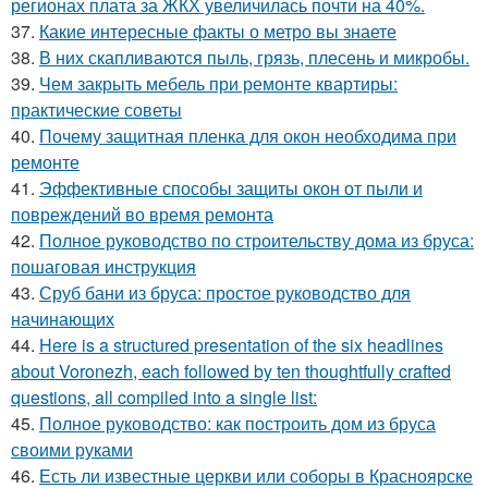
регионах плата за ЖКХ увеличилась почти на 40%.
37.
Какие интересные факты о метро вы знаете
38.
В них скапливаются пыль, грязь, плесень и микробы.
39.
Чем закрыть мебель при ремонте квартиры:
практические советы
40.
Почему защитная пленка для окон необходима при
ремонте
41.
Эффективные способы защиты окон от пыли и
повреждений во время ремонта
42.
Полное руководство по строительству дома из бруса:
пошаговая инструкция
43.
Сруб бани из бруса: простое руководство для
начинающих
44.
Here is a structured presentation of the six headlines
about Voronezh, each followed by ten thoughtfully crafted
questions, all compiled into a single list:
45.
Полное руководство: как построить дом из бруса
своими руками
46.
Есть ли известные церкви или соборы в Красноярске