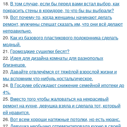
18.
В том случае, если бы перед вами встал выбор, как
покрасить стены в коридоре, то что бы вы выбрали?
19.
Вот почему-то, когда женщины начинают делать
ремонт, мужчины спешат сказать им, что они всё делают
неправильно.
20.
Как из базового пластикового подоконника сделать
модный.
21.
Громоздкие сушилки бесят?
22.
Идея для дизайна комнаты для разнополых
близнецов.
23.
Давайте отвлечёмся от тяжёлой взрослой жизни и
мы вспомним что-нибудь ностальгическое.
24.
В Госдуме обсуждают снижение семейной ипотеки до
4%.
25.
Вместо того чтобы жаловаться на некрасивый
ремонт на кухне, девушка взяла и сделала тот, который
ей нравится.
26.
Вот всем хороши натяжные потолки, но есть нюанс.
27.
Девушка необычно отремонтировала кухню в своей