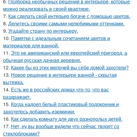
6.
Подборка необычных решений в интерьере, которые
можно реализовать в своей квартире.
7.
Как сделать свой интерьер богаче с помощью цветов.
8.
Делитесь своими самыми нелюбимыми оттенками.
9.
Угадайте страну по интерьеру.
10.
Памятки с идеальным сочетанием цветов и
материалов для ванной.
11.
Это не американский или европейский пригород, а
обычная русская дачная деревня.
12.
Какие бы из этих мелочей вы себе домой захотели?
13.
Новое решение в интерьере ванной - скрытая
вытяжка.
14.
Есть же в российских домах что-то, что вас
раздражает.
15.
Когда надоел белый пластиковый подоконник и
захотелось добавить изюминки.
16.
Как сделать комнату для двух разнополых детей.
17.
Нет, ну вы вообще видели что сейчас творят со
стеклоблоками?