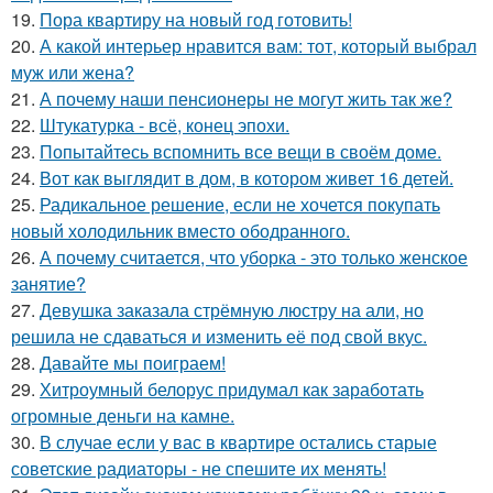
19.
Пора квартиру на новый год готовить!
20.
А какой интерьер нравится вам: тот, который выбрал
муж или жена?
21.
А почему наши пенсионеры не могут жить так же?
22.
Штукатурка - всё, конец эпохи.
23.
Попытайтесь вспомнить все вещи в своём доме.
24.
Вот как выглядит в дом, в котором живет 16 детей.
25.
Радикальное решение, если не хочется покупать
новый холодильник вместо ободранного.
26.
А почему считается, что уборка - это только женское
занятие?
27.
Девушка заказала стрёмную люстру на али, но
решила не сдаваться и изменить её под свой вкус.
28.
Давайте мы поиграем!
29.
Хитроумный белорус придумал как заработать
огромные деньги на камне.
30.
В случае если у вас в квартире остались старые
советские радиаторы - не спешите их менять!