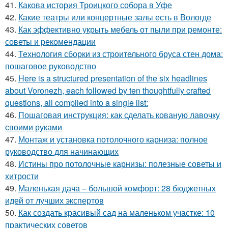
41.
Какова история Троицкого собора в Уфе
42.
Какие театры или концертные залы есть в Вологде
43.
Как эффективно укрыть мебель от пыли при ремонте:
советы и рекомендации
44.
Технология сборки из строительного бруса стен дома:
пошаговое руководство
45.
Here is a structured presentation of the six headlines
about Voronezh, each followed by ten thoughtfully crafted
questions, all compiled into a single list:
46.
Пошаговая инструкция: как сделать кованую лавочку
своими руками
47.
Монтаж и установка потолочного карниза: полное
руководство для начинающих
48.
Истины про потолочные карнизы: полезные советы и
хитрости
49.
Маленькая дача – большой комфорт: 28 бюджетных
идей от лучших экспертов
50.
Как создать красивый сад на маленьком участке: 10
практических советов